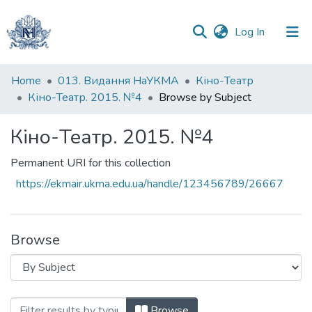
(current)
Log In
Communities
Home
013. Видання НаУКМА
Кіно-Театр
&
Кіно-Театр. 2015. №4
Browse by Subject
Collections
Кіно-Театр. 2015. №4
All of DSpace
Permanent URI for this collection
https://ekmair.ukma.edu.ua/handle/123456789/26667
Browse
Browsing Кіно-Театр. 2015. №4 by Subj
Browse