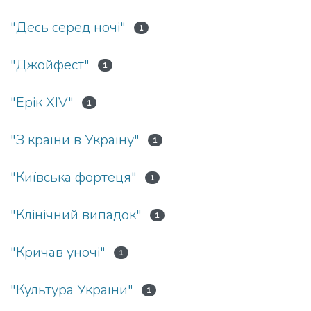
"Десь серед ночі"
1
"Джойфест"
1
"Ерік XIV"
1
"З країни в Україну"
1
"Київська фортеця"
1
"Клінічний випадок"
1
"Кричав уночі"
1
"Культура України"
1