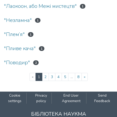
"Лаокоон, або Межі мистецтв"
1
"Незламна"
1
"Плем’я"
1
"Пливе кача"
1
"Поводир"
2
(current)
«
1
2
3
4
5
...
8
»
Cookie
Privacy
End User
Send
settings
policy
Agreement
Feedback
БІБЛІОТЕКА НАУКМА