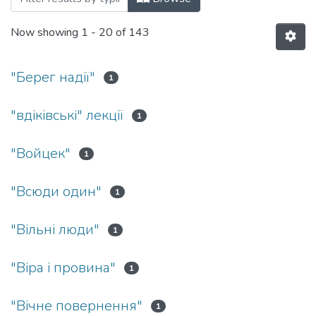
Now showing
1 - 20 of 143
"Берег надії"
1
"вдіківські" лекції
1
"Войцек"
1
"Всюди один"
1
"Вільні люди"
1
"Віра і провина"
1
"Вічне повернення"
1