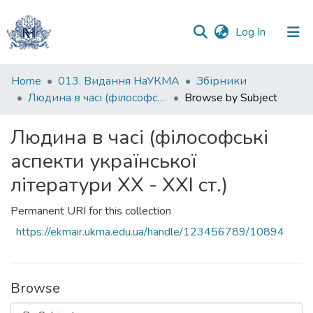
(current)
Log In
Communities
Home
013. Видання НаУКМА
Збірники
&
Людина в часі (філософські аспекти української літератури ХХ - ХХІ ст.)
Browse by Subject
Collections
Людина в часі (філософські
All of DSpace
аспекти української
літератури ХХ - ХХІ ст.)
Permanent URI for this collection
https://ekmair.ukma.edu.ua/handle/123456789/10894
Browse