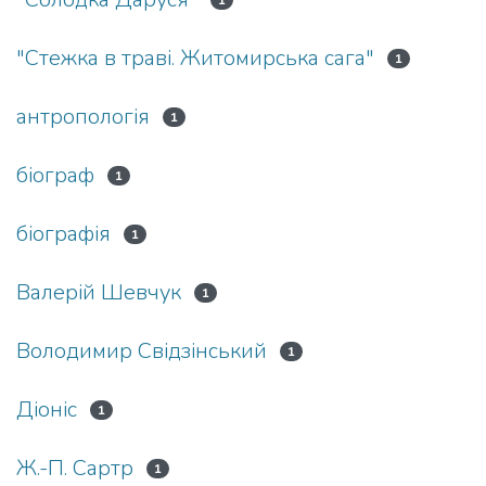
1
"Стежка в траві. Житомирська сага"
1
антропологія
1
біограф
1
біографія
1
Валерій Шевчук
1
Володимир Свідзінський
1
Діоніс
1
Ж.-П. Сартр
1