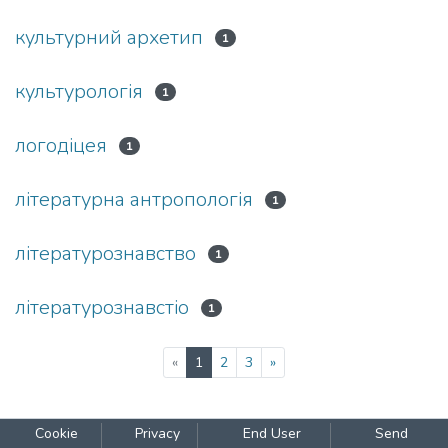
культурний архетип
1
культурологія
1
логодіцея
1
літературна антропологія
1
літературознавство
1
літературознавстіо
1
(current)
«
1
2
3
»
Cookie
Privacy
End User
Send