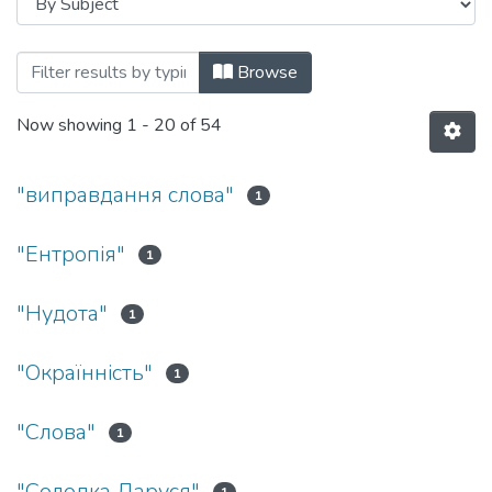
Browsing Людина в часі (філософські ас
Browse
Now showing
1 - 20 of 54
"виправдання слова"
1
"Ентропія"
1
"Нудота"
1
"Окраїнність"
1
"Слова"
1
"Солодка Даруся"