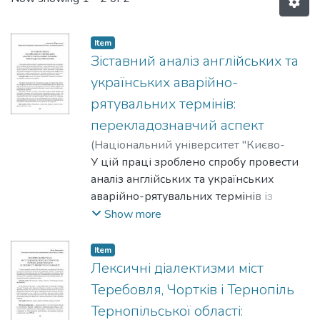
Item
Зіставний аналіз англійських та
українських аварійно-
рятувальних термінів:
перекладознавчий аспект
(
Національний університет "Києво-
Могилянська академія"
У цій праці зроблено спробу провести
,
2024
)
Корилкевич, Анастасія
аналіз англійських та українських
аварійно-рятувальних термінів із
перекладознавчої точки зору.
Show more
Зіставлено термінологічний матеріал,
порівняно англійські та українські
Item
терміни, що відповідають тим самим
Лексичні діалектизми міст
поняттям. Розглянуто приклади
Теребовля, Чортків і Тернопіль
використання термінів обох мов.
Тернопільської області:
Виокремлено морфологічні особливості