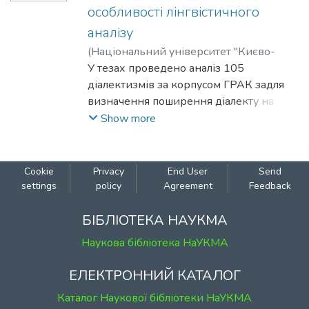
особливості лінгвістичного
аварійно-рятувальних термінів
англійської мови та запропоновано
аналізу
шляхи їх адекватного перекладу
(
Національний університет "Києво-
українською мовою.
Могилянська академія"
У тезах проведено аналіз 105
,
2024
)
Данилейко, Юлія
діалектизмів за корпусом ГРАК задля
визначення поширення діалекту на
території України. У цій роботі
Show more
досліджено 11 діалектизми двох
розділів укладеного питальника. Вони
справді широко використовувались у
Cookie
Privacy
End User
Send
літературі письменниками давніх часів,
settings
policy
Agreement
Feedback
що й зумовлює причину детального
вивчення діалекту як історичної
БІБЛІОТЕКА НАУКМА
пам’ятки української мови.
Наукова бібліотека НаУКМА
ЕЛЕКТРОННИЙ КАТАЛОГ
Каталог Наукової бібліотеки НаУКМА