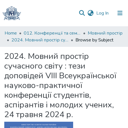
(current)
Log In
Communities
Home
012. Конференції та семінари НаУКМА
Мовний простір
&
2024. Мовний простір сучасного світу : тези доповідей VIII Всеукраїнської науково-практичної конференції студентів, аспірантів і молодих учених, 24 травня 2024 р.
Browse by Subject
Collections
2024. Мовний простір
All of DSpace
сучасного світу : тези
доповідей VIII Всеукраїнської
науково-практичної
конференції студентів,
аспірантів і молодих учених,
24 травня 2024 р.