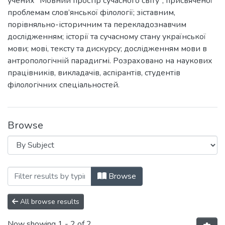
учених "Мовний простір сучасного світу", присвяченої
проблемам слов’янської філології; зіставним,
порівняльно-історичним та перекладознавчим
дослідженням; історії та сучасному стану української
мови; мові, тексту та дискурсу; дослідженням мови в
антропологічній парадигмі. Розраховано на наукових
працівників, викладачів, аспірантів, студентів
філологічних спеціальностей.
Browse
Browsing 2024. Мовний простір сучасног
Browse
All browse results
Now showing
1 - 2 of 2