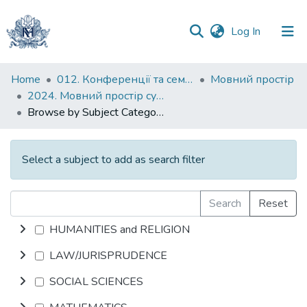
(current)
Log In
Communities
Home
012. Конференції та семінари НаУКМА
Мовний простір
&
2024. Мовний простір сучасного світу : тези доповідей VIII Всеукраїнської науково-практичної конференції студентів, аспірантів і молодих учених, 24 травня 2024 р.
Collections
Browse by Subject Category
All of DSpace
Select a subject to add as search filter
Search
Reset
HUMANITIES and RELIGION
LAW/JURISPRUDENCE
SOCIAL SCIENCES