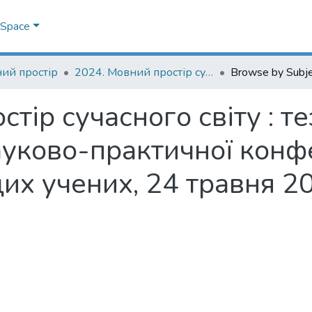
DSpace
ий простір
2024. Мовний простір сучасного світу : тези доповідей VIII Всеукраїнської науково-практичної конференції студентів, аспірантів і молодих учених, 24 травня 2024 р.
Browse by Subj
тір сучасного світу : те
ауково-практичної конфе
дих учених, 24 травня 20