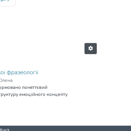
ідей VIII Всеукраїнської науково-п
ої фразеології
 Олена
Сформовано поняттєвий
структуру емоційного концепту
dback