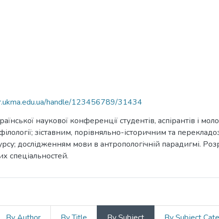
air.ukma.edu.ua/handle/123456789/31434
раїнської наукової конференції студентів, аспірантів і мо
 філології; зіставним, порівняльно-історичним та перекладо
скурсу; дослідженням мови в антропологічній парадигмі. Ро
них спеціальностей.
By Author
By Title
By Subject
By Subject Cat