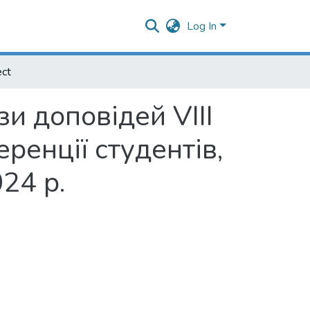
Log In
ect
зи доповідей VIII
ренції студентів,
24 р.