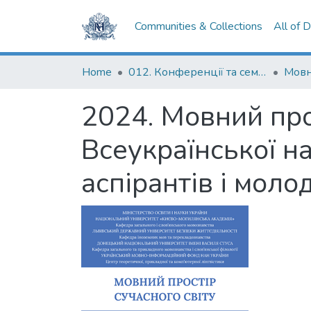
Communities & Collections
All of 
Home
012. Конференції та семінари НаУКМА
Мовн
2024. Мовний прос
Всеукраїнської н
аспірантів і моло