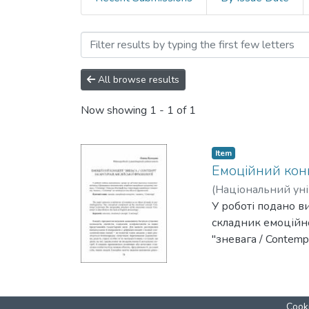
Browsing 2024. Мовний пр
All browse results
Now showing
1 - 1 of 1
Item
Емоційний конц
(
Національний уні
У роботі подано в
складник емоційно
"зневага / Contemp
Cooki