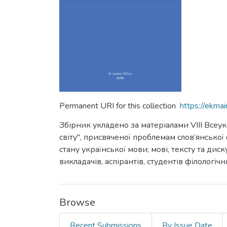
Permanent URI for this collection
https://ekm
Збірник укладено за матеріалами VIII Всеук
світу", присвяченої проблемам слов’янської
стану української мови; мові, тексту та ди
викладачів, аспірантів, студентів філологіч
Browse
Recent Submissions
By Issue Date