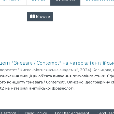
остір сучасного світу : тези допов
Browse
епт "Зневага / Contempt" на матеріалі англійськ
верситет "Києво-Могилянська академія"
,
2024
)
Кольцова,
изначення емоції як об’єкта вивчення психолінгвістики. 
го концепту "зневага / Contempt". Описано ідеографічну 
t2 на матеріалі англійської фразеології.
e settings
Privacy policy
End User Agreement
Send Fee