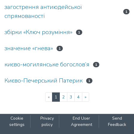
загострення антиюдейської
1
спрямованості
збірки «Ключ розуміння»
1
значение «гнева»
1
києво-могилянське богослов’я
1
Києво-Печерський Патерик
1
(current)
«
1
2
3
4
»
Cookie
Privacy
End User
Send
settings
policy
Agreement
Feedback