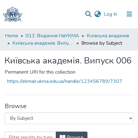
(current)
Log In
Communities
Home
013. Видання НаУКМА
Київська академія
&
Київська академія. Випуск 006
Browse by Subject
Collections
Київська академія. Випуск 006
All of DSpace
Permanent URI for this collection
https://ekmair.ukma.edu.ua/handle/123456789/7307
Browse
Browsing Київська академія. Випуск 00
Browse