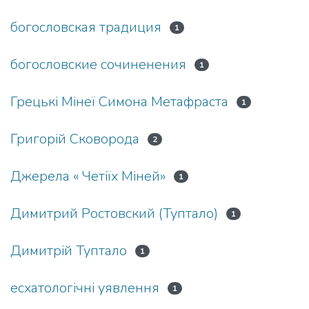
богословская традиция
1
богословские сочиненения
1
Грецькі Мінеї Симона Метафраста
1
Григорій Сковорода
2
Джерела « Четіїх Міней»
1
Димитрий Ростовский (Туптало)
1
Димитрій Туптало
1
есхатологічні уявлення
1