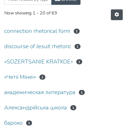
Now showing
1 - 20 of 69
connection rhetorical form
1
discourse of Jesuit rhetoric
1
«SOZERTSANIE KRATKOE»
1
«Четії Мінеї»
1
академическая литература
1
Александрійська школа
1
бароко
1