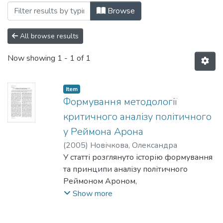
Browsing 045: Політичні науки by Subje
Browse
All browse results
Now showing
1 - 1 of 1
Item
Формування методології
критичного аналізу політичного
у Реймона Арона
(
2005
)
Новічкова, Олександра
У статті розглянуто історію формування
та принципи аналізу політичного
Реймоном Ароном,
засновану на релятивізмі як відсутності
Show more
об'єктивізму в розумінні
універсальності; плюралізмі