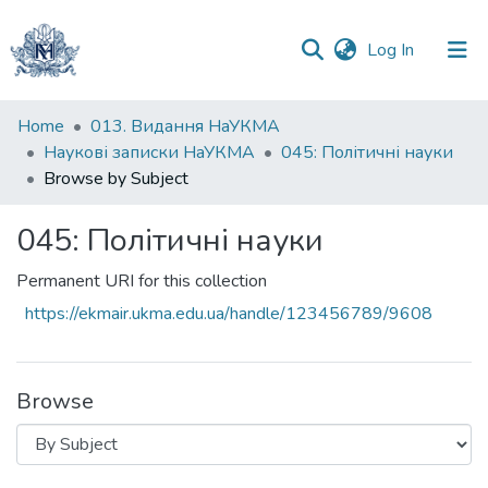
(current)
Log In
Communities
Home
013. Видання НаУКМА
&
Наукові записки НаУКМА
045: Політичні науки
Collections
Browse by Subject
All of DSpace
045: Політичні науки
Permanent URI for this collection
https://ekmair.ukma.edu.ua/handle/123456789/9608
Browse