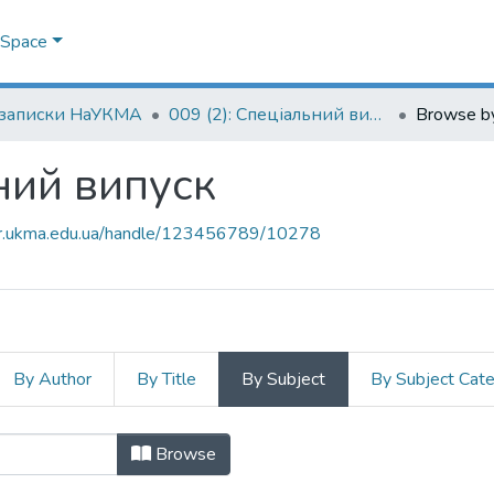
DSpace
 записки НаУКМА
009 (2): Спеціальний випуск
Browse by
ьний випуск
air.ukma.edu.ua/handle/123456789/10278
By Author
By Title
By Subject
By Subject Cat
льний випуск by Subject
Browse