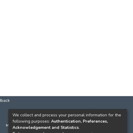
dback
КОНТАКТИ
We collect and process your personal information for the
following purposes:
Authentication, Preferences,
м. Київ, вул. Григорія Сковороди, 2
Acknowledgement and Statistics
.