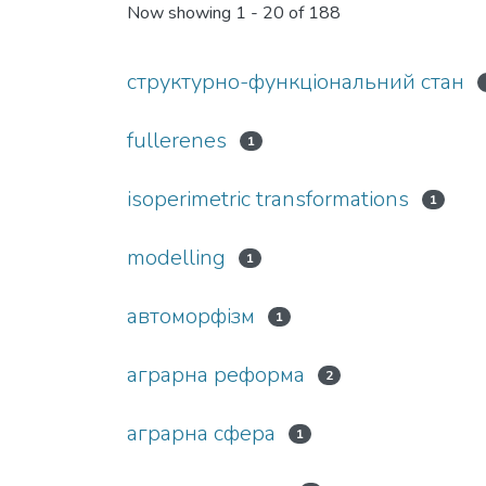
Now showing
1 - 20 of 188
cтруктурно-функціональний стан
fullerenes
1
isoperimetric transformations
1
modelling
1
автоморфізм
1
аграрна реформа
2
аграрна сфера
1