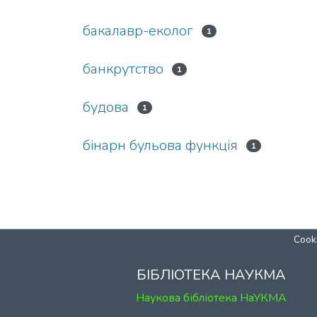
бакалавр-еколог
1
банкрутство
1
будова
1
бінарн бульова функція
1
Cooki
БІБЛІОТЕКА НАУКМА
Наукова бібліотека НаУКМА