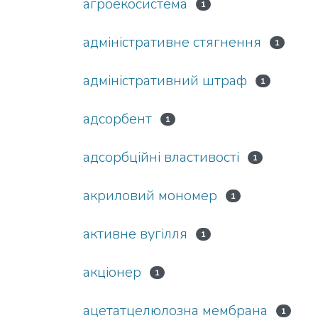
агроекосистема
1
адміністративне стягнення
1
адміністративний штраф
1
адсорбент
1
адсорбційні властивості
1
акриловий мономер
1
активне вугілля
1
акціонер
1
ацетатцелюлозна мембрана
1