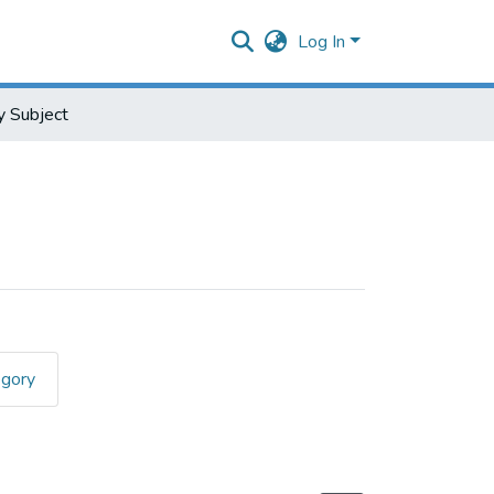
Log In
 Subject
egory