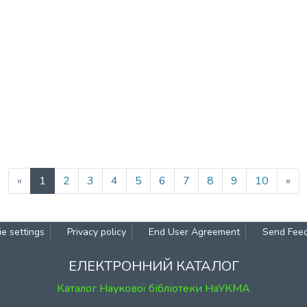
(current)
«
1
2
3
4
5
6
7
8
9
10
»
e settings
Privacy policy
End User Agreement
Send Fee
ЕЛЕКТРОННИЙ КАТАЛОГ
Каталог Наукової бібліотеки НаУКМА