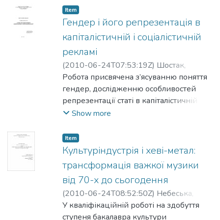
економічної кризи 2008-2009 рр. на
Item
основі структури транснаціональної
Гендер і його репрезентація в
фінансової системи в капіталістичній
капіталістичній і соціалістичній
глобалізації.
рекламі
(
2010-06-24T07:53:19Z
)
Шостак,
Наталія
Робота присвячена з’ясуванню поняття
;
Брюховецька, Ольга
гендер, дослідженню особливостей
репрезентації статі в капіталістичній і
соціалістичній рекламі на основі
Show more
порівняльного культурологічного
аналізу, заснованого на гендерних
Item
дослідженнях, що займають
Культуріндустрія і хеві-метал:
міждисциплінарне поле, близьке як до
трансформація важкої музики
культурології, так і до соціології.
від 70-х до сьогодення
Зроблено спробу переінтерпритувати
(
2010-06-24T08:52:50Z
)
Небеська,
традиційне уявлення про радянську
Анна
У кваліфікаційній роботі на здобуття
;
Брюховецька, Ольга
рекламу, виокремлено комерційну
ступеня бакалавра культури
рекламу як джерело нехарактерних