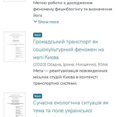
Юлія
Метою роботи: є дослідження
феномену фешнблогінгу та визначення
його
ролі в формуванні культури
Show more
споживання сучасної людини.
Item
Громадський транспорт як
соціокультурний феномен на
мапі Києва
(
2020
)
Осадча, Ірина
;
Нікішенко, Юлія
Мета — реактуалізація повсякденних
міських студій Києва в контексті
транспортної системи.
Item
Сучасна екологічна ситуація як
тема та поле української