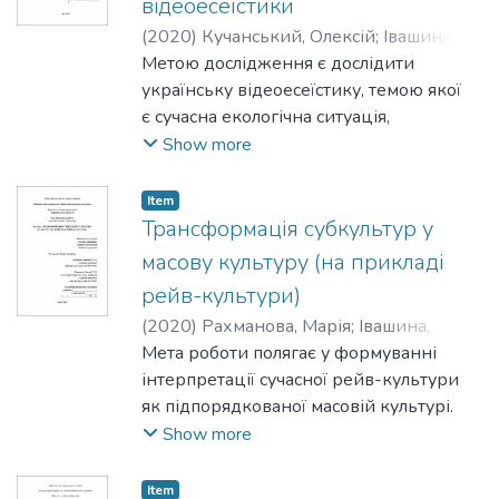
відеоесеїстики
(
2020
)
Кучанський, Олексій
;
Івашина,
Олександр
Метою дослідження є дослідити
українську відеоесеїстику, темою якої
є сучасна екологічна ситуація,
проаналізувавши характер впливу на
Show more
останню
зазначених відеоесеїв.
Item
Трансформація субкультур у
масову культуру (на прикладі
рейв-культури)
(
2020
)
Рахманова, Марія
;
Івашина,
Олександр
Мета роботи полягає у формуванні
інтерпретації сучасної рейв-культури
як підпорядкованої масовій культурі.
Show more
Item