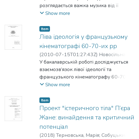
розглядається важка музика від її
для радянської ідеології гендерних
виникнення до сьогодення. Увага
Show more
стереотипів.
акцентується на розвитку важкої
музики й еволюції жанру до
Item
різноманіття піджанрів, а також на
Ліва ідеологія у французькому
комерціалізації музики, особливо в
кінематографі 60-70-их рр
останні десятиліття. Аналізуються такі
(
2010-07-15T01:27:43Z
)
Новосільна,
артефакти важкої
Наталія
У бакалаврській роботі досліджується
;
Собуцький, Михайло
музики, як композиції, тексти пісень,
взаємозв’язок лівої ідеології та
відеокліпи, зображення (обкладинки
французького кінематографу 60-70-их
альбомів і фотографії виконавців).
років. Розглядаються підходи до
Show more
визначення поняття ідеології,
здійснюється огляд історичного
Item
становлення трьох найпотужніших
Проект "істеричного тіла" П’єра
ідеологій ХІХ-ХХ ст. З’ясовується вплив
Жане: винайдення та критичний
лівих рухів на французький політичний
потенціал
кінематограф на рівні тематики та
(
2018
)
Терновська, Марія
;
Собуцький,
формальних характеристик; роль