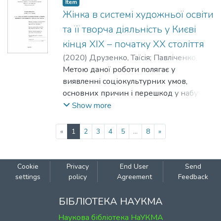
Item
Жінка в системі художньої освіти
та її творча діяльність у Києві
кінця XIX – початку XX століття
(
2020
)
Друзенко, Таїсія
;
Павліченко,
Надія
Метою даної роботи полягає у
виявленні соціокультурних умов,
основних причин і перешкод у набутті
художньої професійної освіти для
Show more
жінок,
а також висвітлення результатів творчої
(current)
«
1
2
3
4
5
...
8
»
діяльності художниць.
Cookie
Privacy
End User
Send
settings
policy
Agreement
Feedback
БІБЛІОТЕКА НАУКМА
Наукова бібліотека НаУКМА