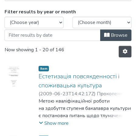
Browsing Кафедра культурології by Iss
Filter results by year or month
Browse
Now showing
1 - 20 of 146
Item
Естетизація повсякденності і
споживацька культура
(
2009-06-23T14:42:17Z
)
Прокопенко,
Леся
Метою кваліфікаційної роботи
;
Черепанин, Василь
на здобуття ступеня бакалавра культури
є постановка питань щодо тлумачення,
статусу та поля дії естетичного в
Show more
теперішній ситуації, узагальненій під