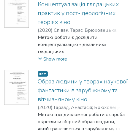
“Stranger Things” series.
Концептуалізація глядацьких
практик у пост-ідеологічних
теоріях кіно
(
2020
)
Співак, Тарас
;
Брюховецька,
Ольга
Метою роботи є дослідити
концептуалізацію «ідеальних»
глядацьких
практик у теоріях кіно, які
Show more
відмовляються від концепту ідеології.
Item
Образ людини у творах наукової
фантастики в зарубіжному та
вітчизняному кіно
(
2020
)
Гаразд, Анастасія
;
Брюховецька,
Лариса
Метою цієї дипломної роботи є спроба
окреслити збірний образ людини,
який транслюється в зарубіжному та