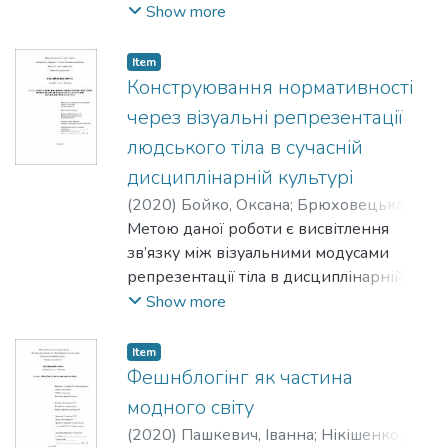
вітчизняному науково фантастичному
Show more
кінематографі, а також всіх
компонентів та факторів, що пов’язані з
Item
поняттям
Конструювання нормативності
людського.
через візуальні репрезентації
людського тіла в сучасній
дисциплінарній культурі
(
2020
)
Бойко, Оксана
;
Брюховецька,
Ольга
Метою даної роботи є висвітлення
зв’язку між візуальними модусами
репрезентації тіла в дисциплінарній
культурі та формуванням ідентичності
Show more
сучасної людини.
Item
Фешнблогінг як частина
модного світу
(
2020
)
Пашкевич, Іванна
;
Нікішенко,