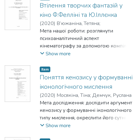
Втілення творчих фантазій у
кіно Ф.Фелліні та Ю.Іллєнка
(
2020
)
В’южаніна, Тетяна
;
Брюховецька, Лариса
Мета нашої роботи: розглянути
психоаналітичний аспект
кінематографу за допомогою компіляції
наукових джерел, виявити та
Show more
проаналізувати фантазії у творчості Ф.
Фелліні та Ю. Іллєнка за допомогою
Item
синтезу наукової розвідки та власного
Поняття кенозису у формуванні
осмислення.
іконологічного мислення
(
2020
)
Мосякіна, Тіна
;
Демчук, Руслана
Мета дослідження: дослідити аргумент
кенозису у формуванні іконологічного
типу мислення, окреслити його сутність
та специфіку.
Show more