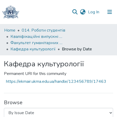
(current)
Log In
Communities
Home
014. Роботи студентів
&
Кваліфікаційні випускні роботи здобувачів вищої освіти бакалаврських програм
Collections
Факультет гуманітарних наук
Кафедра культурології
Browse by Date
All of DSpace
Кафедра культурології
Permanent URI for this community
https://ekmair.ukma.edu.ua/handle/123456789/17463
Browse