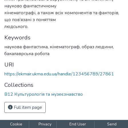
науково фантастичному
кінематографі, а також всіх компонентів та факторів,
що пов’язані з поняттям
людського.
Keywords
наукова фантастика
,
кінематограф
,
образ людини
,
бакалаврська робота
URI
https://ekmair.ukma.edu.ua/handle/123456789/27861
Collections
B12 Культурологія та музеєзнавство
Full item page
Cookie
Privacy
End User
Send