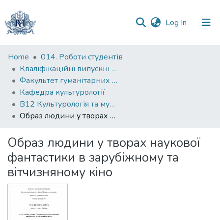
(current)
Log In
Communities
Home
014. Роботи студентів
&
Кваліфікаційні випускні роботи здобувачів вищої освіти бакалаврських програм
Collections
Факультет гуманітарних наук
Кафедра культурології
All of DSpace
B12 Культурологія та музеєзнавство
Образ людини у творах наукової фантастики в зарубіжному та вітчизняному кіно
Statistics
Образ людини у творах наукової
фантастики в зарубіжному та
вітчизняному кіно