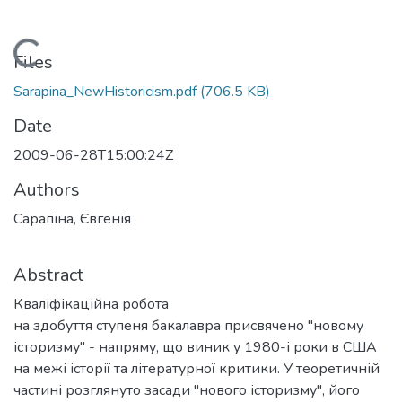
Loading...
Files
Sarapina_NewHistoricism.pdf
(706.5 KB)
Date
2009-06-28T15:00:24Z
Authors
Сарапіна, Євгенія
Abstract
Кваліфікаційна робота
на здобуття ступеня бакалавра присвячено "новому
історизму" - напряму, що виник у 1980-і роки в США
на межі історії та літературної критики. У теоретичній
частині розглянуто засади "нового історизму", його