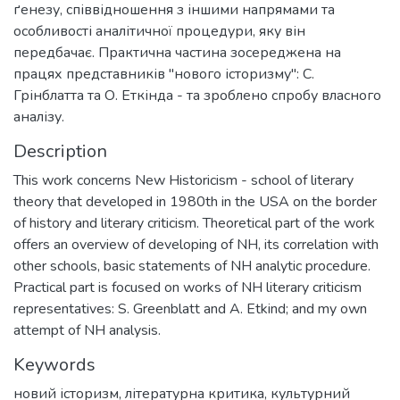
ґенезу, співвідношення з іншими напрямами та
особливості аналітичної процедури, яку він
передбачає. Практична частина зосереджена на
працях представників "нового історизму": С.
Грінблатта та О. Еткінда - та зроблено спробу власного
аналізу.
Description
This work concerns New Historicism - school of literary
theory that developed in 1980th in the USA on the border
of history and literary criticism. Theoretical part of the work
offers an overview of developing of NH, its correlation with
other schools, basic statements of NH analytic procedure.
Practical part is focused on works of NH literary criticism
representatives: S. Greenblatt and A. Etkind; and my own
attempt of NH analysis.
Keywords
новий історизм
,
літературна критика
,
культурний