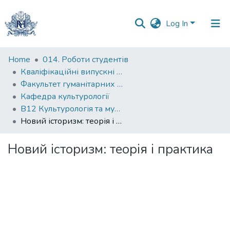
Log In
Communities
Home
014. Роботи студентів
&
Кваліфікаційні випускні роботи здобувачів вищої освіти бакалаврських програм
Collections
Факультет гуманітарних наук
Кафедра культурології
All of DSpace
B12 Культурологія та музеєзнавство
Новий історизм: теорія і практика
Statistics
Новий історизм: теорія і практика