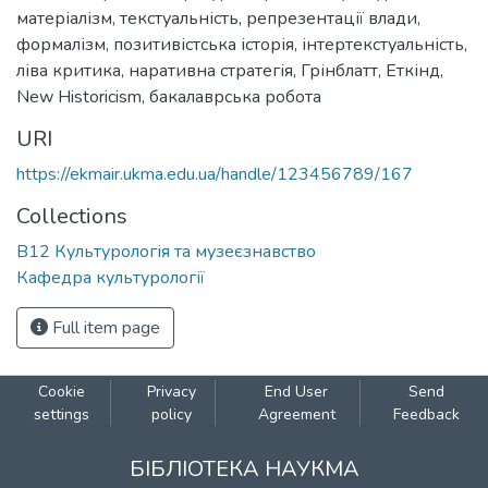
матеріалізм
,
текстуальність
,
репрезентації влади
,
формалізм
,
позитивістська історія
,
інтертекстуальність
,
ліва критика
,
наративна стратегія
,
Грінблатт
,
Еткінд
,
New Historicism
,
бакалаврська робота
URI
https://ekmair.ukma.edu.ua/handle/123456789/167
Collections
B12 Культурологія та музеєзнавство
Кафедра культурології
Full item page
Cookie
Privacy
End User
Send
settings
policy
Agreement
Feedback
БІБЛІОТЕКА НАУКМА