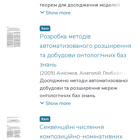
теорем для дослідження моделей
контролю доступу на базі ролей.
Show more
Запропоновано шляхи представлення
моделей
Item
стандарту ANSI-INCITS 359-2004 Role
Розробка методів
Based Access Control як теорій першого
автоматизованого розширення
порядку, дослідження
та добудови онтологічних баз
їх властивостей та генерації
знань
авторизаційних рішень за допомогою
ПЗ EProver.
(
2009
)
Анісімов, Анатолій
;
Глибовець
;
Кулябко, Петро
Досліджено методи автоматизованої
;
Марченко, Олександр
;
Лиман, К.
добудови та розширення мереж
онтологічних баз знань
типу WordNet. Запропоновано метод
Show more
додавання семантичних відношень-
зв’язків між вузлами понять в онтології
Item
із використанням евристичних
Секвенційні числення
інструкцій, що генеруються системою в
композиційно-номінативних