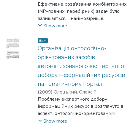
технологію OLAP кубу як одну з таких
Кульчицький, Юрій
Ефективне розв’язання комбінаторних
методик.
(NP-повних, перебірних) задач було,
залишається, і, найімовірніше,
залишиться дисципліною, що викликає
Show more
постійний інтерес теоретиків і
практиків
Item
комп’ютерних обчислень на наступні
Організація онтологічно-
десятиліття. Віднедавна набір технік
орієнтованих засобів
для розв’язання комбінаторних задач
автоматизованого експертного
отримав значне підсилення –
добору інформаційних ресурсів
програмування з обмеженнями в
скінченних областях.
на тематичному порталі
(
2009
)
Олецький, Олексій
Проблему експертного добору
інформаційних ресурсів розглянуто в
аспекті онтологічно-орієнтованого
пошуку на базі системи математичних
Show more
співвідношень над вузлами онтології в