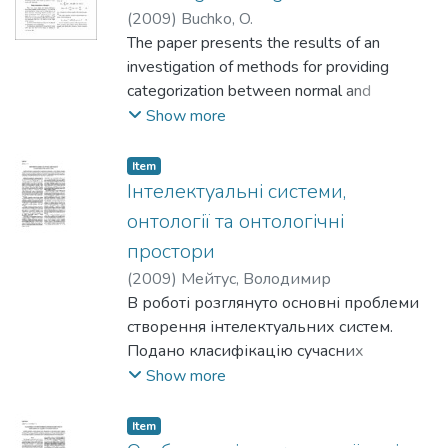
(
2009
)
Buchko, O.
The paper presents the results of an
investigation of methods for providing
categorization between normal and
pathological brain structures from magnetic-
Show more
resonance (MR) images based on a shape
description. The shape description
Item
techniques have been applied to two
Інтелектуальні системи,
groups: one group of 30 healthy controls
онтології та онтологічні
and second group of 17 patients with brain
простори
pathology.
(
2009
)
Мейтус, Володимир
В роботі розглянуто основні проблеми
створення інтелектуальних систем.
Подано класифікацію сучасних
визначень поняття "інтелект".
Show more
Проаналізовано основні риси
інтелектуальних систем (ІС) та
Item
загальний план створення такої