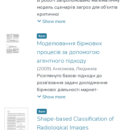
Володимир
В роботі запропоновано математичну
;
Євгієнко, Всеволод
;
Франчук, Олег
модель сценаріїв загроз для об’єктів
критичної
інфраструктури та алгоритми оцінки
Show more
імовірності здійснення загроз.
Item
Моделювання біржових
процесів за допомогою
агентного підходу
(
2009
)
Анісімова, Людмила
Розглянуто базові підходи до
розв’язання задачі дослідження
біржової діяльності маркет-
мейкера на основі побудови агентної
Show more
моделі.
Item
Shape-based Classification of
Radiological Images