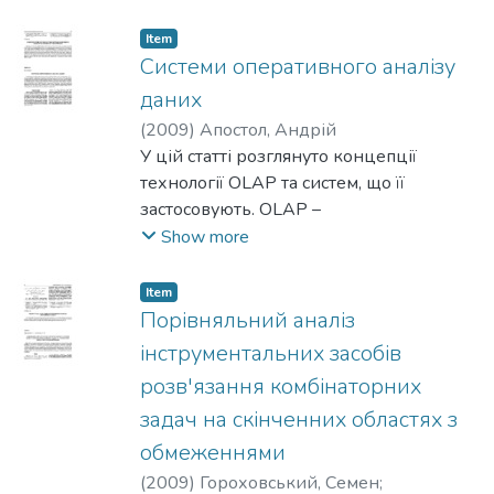
попередньої сколемізації. Особливості
цього підходу продемонстровано за
Item
допомогою побудови спеціального
Системи оперативного аналізу
числення такого типу, яке досліджується
даних
на
(
2009
)
Апостол, Андрій
коректність і повноту.
У цій статті розглянуто концепції
технології OLAP та систем, що її
застосовують. OLAP –
технологія обробки інформації, яка
Show more
передбачає складання і динамічну
публікацію звітів і документів,
Item
її використовують аналітики для
Порівняльний аналіз
швидкої обробки складних запитів до
інструментальних засобів
бази даних. В роботі зроблено
розв'язання комбінаторних
порівняння систем OLAP та OLTP,
задач на скінченних областях з
висвітлено методики, які
пришвидшують роботу зі складними
обмеженнями
запитами. Детально проаналізовано
(
2009
)
Гороховський, Семен
;