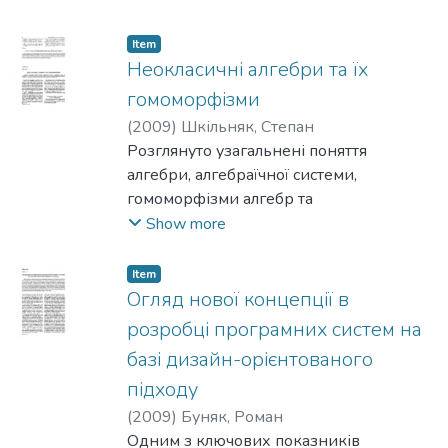
модифікованій інтероперабельній, з
можливістю кроссертификації
Item
Національній системі електронного
Неокласичні алгебри та їх
цифрового підпису України. Також
гомоморфізми
наведено відповідність
(
2009
)
Шкільняк, Степан
перелічених в ДСТУ ETSI TS 102 176-1
Розглянуто узагальнені поняття
стандартів з гармонізованими ДСТУ.
алгебри, алгебраїчної системи,
гомоморфізми алгебр та
алгебраїчних систем. Досліджено
Show more
неокласичні алгебри (алгебри з
квазіарними функціями і предикатами)
Item
та їх гомоморфізми, доведено теореми
Огляд нової концепції в
про гомоморфізми та ізоморфізм.
розробці програмних систем на
базі дизайн-орієнтованого
підходу
(
2009
)
Буняк, Роман
Одним з ключових показників