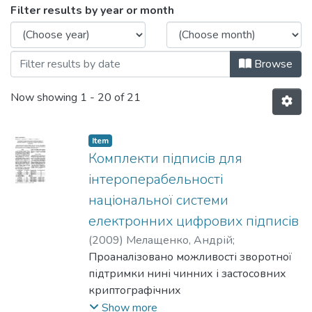
Browsing 099: Комп'ютерні науки by Is
Filter results by year or month
Browse
Now showing
1 - 20 of 21
Item
Комплекти підписів для
інтероперабельності
національної системи
електронних цифрових підписів
(
2009
)
Мелащенко, Андрій
;
Перевозчикова, О.
Проаналізовано можливості зворотної
;
Криворучко, К.
;
Скарлат, О.
підтримки нині чинних і застосовних
;
Мелешевич, Андрій
криптографічних
алгоритмів і геш-функцій в
Show more