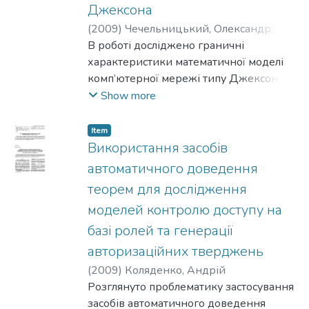
Джексона
Гільберта. Проаналізовано отримані
(
2009
)
Чечельницький, Олександр
;
результати та зроблено висновки щодо
Франчук, Олег
В роботі досліджено граничні
;
Кирієнко, Оксана
застосування методу
характеристики математичної моделі
граничних інтегральних рівнянь.
комп’ютерної мережі типу Джексона з
двовимірним пуассонівським потоком
Show more
вимог.
Item
Використання засобів
автоматичного доведення
теорем для дослідження
моделей контролю доступу на
базі ролей та генерації
авторизаційних тверджень
(
2009
)
Коляденко, Андрій
Розглянуто проблематику застосування
засобів автоматичного доведення