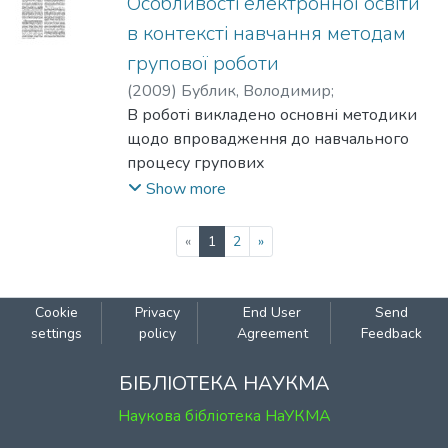
Особливості електронної освіти
системи.
в контексті навчання методам
групової роботи
(
2009
)
Бублик, Володимир
;
Борозенний, Сергій
В роботі викладено основні методики
щодо впровадження до навчального
процесу групових
методів роботи під час виконання
Show more
контрольних проектів в умовах
застосування середовищ
(current)
«
1
2
»
електронної освіти. Наведено метод
індивідуального оцінювання
результатів групової роботи, крім
Cookie
Privacy
End User
Send
того, розглянуто проблеми, що
settings
policy
Agreement
Feedback
виникають під час оцінювання
результатів колективної роботи.
БІБЛІОТЕКА НАУКМА
Наукова бібліотека НаУКМА