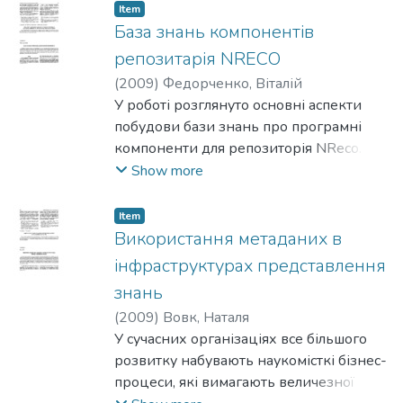
рамках
Item
моделі «онтологія–артефакт–
База знань компонентів
користувач–проект». Висвітлено основні
репозитарія NRECO
компоненти системи, що
(
2009
)
Федорченко, Віталій
реалізують такий пошук.
У роботі розглянуто основні аспекти
побудови бази знань про програмні
компоненти для репозиторія NReco.
Визначено онтологію (RDFS/OWL) для
Show more
опису компонентів різних рівнів
абстракції з
Item
метою використання цих знань для
Використання метаданих в
організації ефективного пошуку в
інфраструктурах представлення
репозиторії. Особливу увагу
знань
зосереджено на видобуванні знань з
(
2009
)
Вовк, Наталя
XML-моделей та XSL-трансформацій;
У сучасних організаціях все більшого
запропоновано евристичний механізм
розвитку набувають наукомісткі бізнес-
видобування знань про метамоделі
процеси, які вимагають величезної
XML-моделей в умовах відсутності