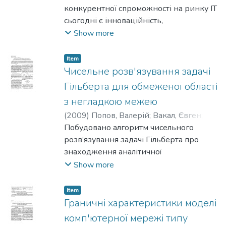
конкурентної спроможності на ринку ІТ
сьогодні є інноваційність,
тобто здатність до постійного
Show more
продукування нових проривних ідей,
зокрема для цієї задачі такою
Item
ідеєю є дизайн-орієнтований підхід.
Чисельне розв'язування задачі
Порівняно з більш класичним
Гільберта для обмеженої області
аналітичним способом, він оперує
з негладкою межею
на міжгалузевому рівні, сприрається на
(
2009
)
Попов, Валерій
;
Вакал, Євген
;
вподобання споживачів продукту та
Шитіков, Максим
Побудовано алгоритм чисельного
характеризується
розв’язування задачі Гільберта про
креативним підходом до
знаходження аналітичної
самоорганізації.
функції в обмеженій області з
Show more
негладкою межею. Алгоритм
ґрунтується на використанні методу
Item
граничних інтегральних рівнянь.
Граничні характеристики моделі
Здійснено чисельний експеримент з
комп'ютерної мережі типу
розв’язання тестової задачі