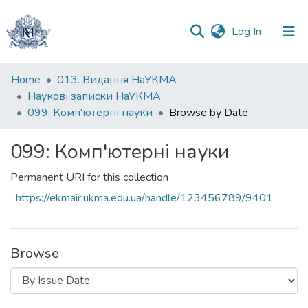
(current)
Log In
Communities
Home
013. Видання НаУКМА
&
Наукові записки НаУКМА
Collections
099: Комп'ютерні науки
Browse by Date
All of DSpace
099: Комп'ютерні науки
Permanent URI for this collection
https://ekmair.ukma.edu.ua/handle/123456789/9401
Browse