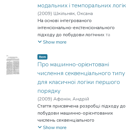
автома-
модальних і темпоральних логік
тизованому режимі.
(
2009
)
Шкільняк, Оксана
На основі інтегрованого
інтенсіонально-екстенсіонального
підходу до побудови логічних та
програмних систем досліджено
Show more
композиційно-номінативні модальні та
темпоральні логіки номінативних
Item
рівнів. Для зазначених логік збудовано
Про машинно-орієнтовані
числення секвенційного типу. Для
числення секвенціального типу
таких числень доведено
для класичної логіки першого
теореми коректності та повноти.
порядку
(
2009
)
Афонін, Андрій
Стаття присвячена розробці підходу до
побудови машинно-орієнтованих
числень секвенціального
типу, які не потребують проведення
Show more