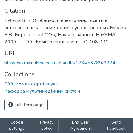
Citation
Бублик В. В. Особливості електронної освіти в
контексті навчання методам групової роботи / Бублик
В.В., Борозенний С.О. // Наукові записки НаУКМА. -
2009. - Т. 99 : Комп'ютерні науки. - С. 108-112.
URI
https://ekmair.ukma.edu.ua/handle/123456789/3924
Collections
099: Комп'ютерні науки
Кафедра мультимедійних систем
Full item page
Cookie
Privacy
End User
Send
settings
policy
Agreement
Feedback