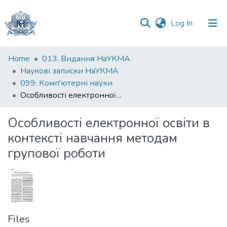
(current)
Log In
Communities
Home
013. Видання НаУКМА
&
Наукові записки НаУКМА
Collections
099: Комп'ютерні науки
Особливості електронної освіти в контексті навчання методам групової роботи
All of DSpace
Особливості електронної освіти в
Statistics
контексті навчання методам
групової роботи
Files