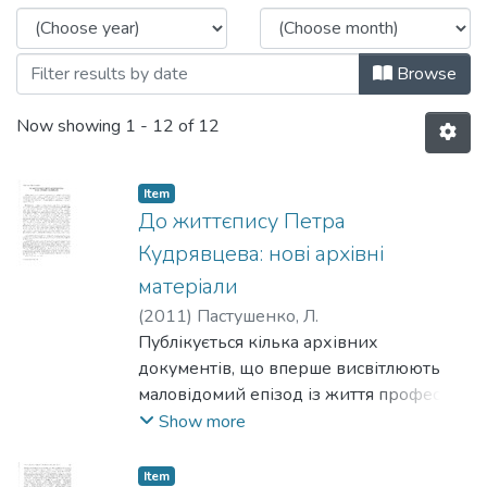
Browse
Now showing
1 - 12 of 12
Item
До життєпису Петра
Кудрявцева: нові архівні
матеріали
(
2011
)
Пастушенко, Л.
Публікується кілька архівних
документів, що вперше висвітлюють
маловідомий епізод із життя професора
Київської духовної академії Петра
Show more
Кудрявцева (1868—1940), пов’язаний
із його спробою обійняти посаду
Item