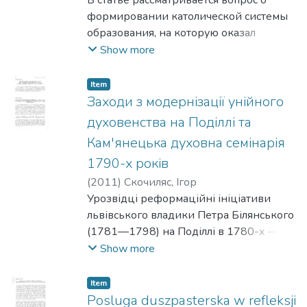
зору християнства.
формировании католической системы
образования, на которую оказал
серьезное воздействие
Show more
педагогический
опыт возникшего в середине XVI в.
Item
Общества Иисуса (иезуитов).
Заходи з модернізації унійного
Стремление распространить свое
духовенства на Поділлі та
влияние и на православную Московию
Кам'янецька духовна семінарія
осуществилось лишь в конце XVII в. и
1790-х років
было недолгим — оно было связано с
расстановкой политических сил и
(
2011
)
Скочиляс, Ігор
прозападными симпатиями правящих
Урозвідці реформаційні ініціативи
кругов русского государства.
львівського владики Петра Білянського
(1781—1798) на Поділлі в 1780-х —
першій половині 1790-х рр. розглянуто
Show more
в дискурсі «запізнілоїмодернізації»
Унійної Церкви. Ієрархічні реформи в
Item
цьому регіоні Правобережної України
Posluga duszpasterska w refleksji