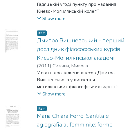
Гадяцькій угоді пункту про надання
Києво-Могилянській колегії
академічного статусу та визначаються
Show more
його можливі ініціатори. На думку
автора, за такою незвичною для
Item
козацьких договорів вимогою стояли
Дмитро Вишневський - перший
інтелектуали могилянського кола,
дослідник філософських курсів
найвірогідніше, очолювані Лазарем
Києво-Могилянської академії
Барановичем.
(
2011
)
Симчич, Микола
У статті досліджено внесок Дмитра
Вишневського у вивчення
могилянських філософських курсів XVIII
ст. Подано маловідомі дані про життя
Show more
цієї особи та історія захисту
магістерської дисертації «Киевская
Item
академия в первой половине XVIII ст.» (і
Maria Chiara Ferro. Santita e
оцінка її Степаном Голубєвим).
agiografia al femminile: forme
Визначено методологічні принципи, які