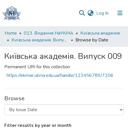
(current)
Log In
Communities
Home
013. Видання НаУКМА
Київська академія
&
Київська академія. Випуск 009
Browse by Date
Collections
Київська академія. Випуск 009
All of DSpace
Permanent URI for this collection
https://ekmair.ukma.edu.ua/handle/123456789/7206
Browse
Browsing Київська академія. Випуск 00
Filter results by year or month