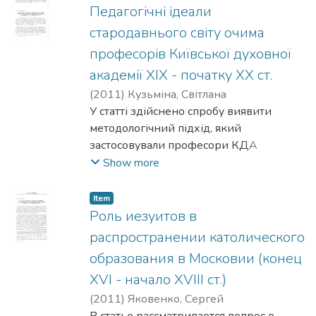
Педагогічні ідеали
стародавнього світу очима
професорів Київської духовної
академії XIX - початку XX ст.
(
2011
)
Кузьміна, Світлана
У статті здійснено спробу виявити
методологічний підхід, який
застосовували професори КДА
Сильвестр Гогоцький, Памфіл Юркевич,
Show more
Маркелін Олесницький, Микола
Маккавейський, досліджуючи
Item
педагогічні ідеали культур давнього
Роль иезуитов в
світу. З ’ясовано, що чинник
распространении католического
формування педагогічних ідеалів вони
образования в Московии (конец
вбачали у ментальній «життєвій
XVI - начало XVIII ст.)
настанові», увиразненій у певному типі
релігійності, а норми виховання у
(
2011
)
Яковенко, Сергей
давніх культурах оцінювали з точки
В статье рассматривается вопрос о