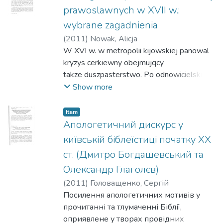
мали виразні інсти-туційні риси унійної
prawoslawnych w XVII w.:
конфесіоналізації, що передбачала в
wybrane zagadnienia
тому числі «цивілізування» духовенства
(
2011
)
Nowak, Alicja
й розбудову власної системи
W XVI w. w metropolii kijowskiej panowal
богословськоїосвіти. Одним із успішних
kryzys cerkiewny obejmujqcy
прикладів реалізації цього масштабного
takze duszpasterstwo. Po odnowicielskich
проектустало заснування у 1789—
inicjatywach prawosfawnych srodowisk
Show more
1790рр. Кам ’янецької духовної
swieckich, glöwnie brackich juz w wieku XVII
семінарії,діяльність якої була припинена
röwniez elity duchowne
внаслідок російської окупації Поділля
Item
podjqly dyskusjq nad odpowiedzialnym
Апологетичний дискурс у
тапримусової ліквідації тут
kaplahstwem oraz szereg
організаційних структур Львівської
київській біблеїстиці початку XX
oswiatowowydawniczych
єпархії.
ст. (Дмитро Богдашевський та
dzialan na rzecz odbudowy etosu
Олександр Глаголєв)
prawoslawnego pasterza.
Öwczesnq refleksjq na temat godnosci i
(
2011
)
Головащенко, Сергій
odpowiedzialnosci kaplahskiej mozna
Посилення апологетичних мотивів у
odnalezc m.in. w przedmowach do ksiqg
прочитанні та тлумаченні Біблії,
liturgicznych oraz pomocy duszpasterskich
оприявлене у творах провідних