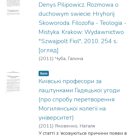
викладача філософії в Університеті св.
Denys Pilipowicz. Rozmowa o
Володимира у травні-червні 1919 року.
duchowym swiecie: Hryhorij
Skoworoda. Filozofia - Teologia -
Mistyka. Krakow: Wydawnictwo
"Szwajpolt Fiol", 2010. 254 s.:
[огляд]
(
2011
)
Чуба, Галина
Item
Київські професори за
лаштунками Гадяцької угоди
(про спробу перетворення
Могилянської колегії на
університет)
(
2011
)
Яковенко, Наталя
У статті з ’ясовуються причини появи в