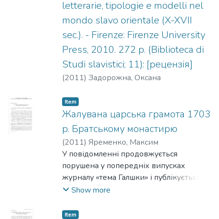
letterarie, tipologie e modelli nel
застосував Дмитро Вишневський під
mondo slavo orientale (X-XVII
час розгляду навчальних курсів
могилянських професорів, розглянуто
sec.). - Firenze: Firenze University
слушність висновків філософа.
Press, 2010. 272 p. (Biblioteca di
Studi slavistici; 11): [рецензія]
(
2011
)
Задорожна, Оксана
Item
Жалувана царська грамота 1703
р. Братському монастирю
(
2011
)
Яременко, Максим
У повідомленні продовжується
порушена у попередніх випусках
журналу «тема Галшки» і публікується
царська грамота Братському
Show more
монастирю 1703 р.
Item