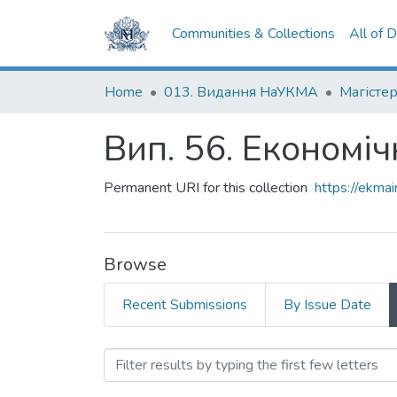
Communities & Collections
All of 
Home
013. Видання НаУКМА
Магістер
Вип. 56. Економічн
Permanent URI for this collection
https://ekm
Browse
Recent Submissions
By Issue Date
Browsing Вип. 56. Економі