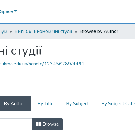
DSpace
іум
Вип. 56. Економічні студії
Browse by Author
і студії
air.ukma.edu.ua/handle/123456789/4491
By Author
By Title
By Subject
By Subject Cat
чні студії by Author
Browse