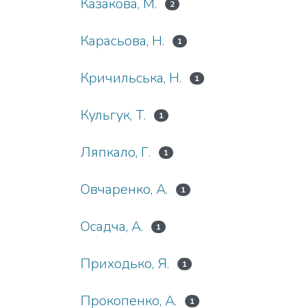
Казакова, М.
2
Карасьова, Н.
1
Кричильська, Н.
1
Кульгук, Т.
1
Ляпкало, Г.
1
Овчаренко, А.
1
Осадча, А.
1
Приходько, Я.
1
Прокопенко, А.
1