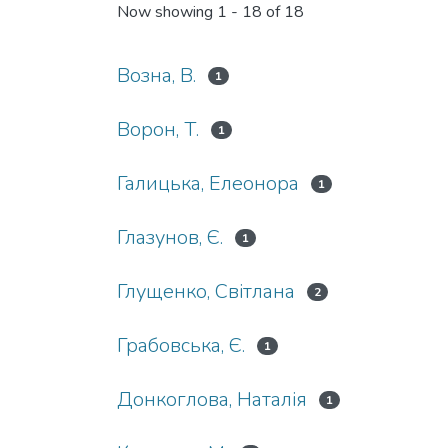
Now showing
1 - 18 of 18
Возна, В.
1
Ворон, Т.
1
Галицька, Елеонора
1
Глазунов, Є.
1
Глущенко, Світлана
2
Грабовська, Є.
1
Донкоглова, Наталія
1