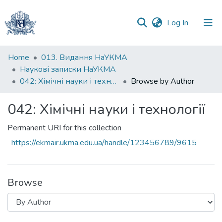
(current)
Log In
Communities
Home
013. Видання НаУКМА
&
Наукові записки НаУКМА
Collections
042: Xімічні науки і технології
Browse by Author
All of DSpace
042: Xімічні науки і технології
Permanent URI for this collection
https://ekmair.ukma.edu.ua/handle/123456789/9615
Browse