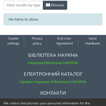
Browsing 042: Xімічні науки і технологі
Browse
No items to show.
Cookie
Privacy
End User
Send
settings
policy
Agreement
Feedback
БІБЛІОТЕКА НАУКМА
Наукова бібліотека НаУКМА
ЕЛЕКТРОННИЙ КАТАЛОГ
Каталог Наукової бібліотеки НаУКМА
КОНТАКТИ
м. Київ, вул. Григорія Сковороди, 2
We collect and process your personal information for the