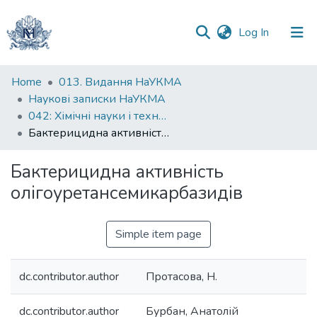
(current)
Log In
Communities
Home
013. Видання НаУКМА
&
Наукові записки НаУКМА
Collections
042: Xімічні науки і технології
Бактерицидна активність олігоуретансемикарбазидів
All of DSpace
Бактерицидна активність
Statistics
олігоуретансемикарбазидів
Simple item page
dc.contributor.author
Протасова, H.
dc.contributor.author
Бурбан, Анатолій