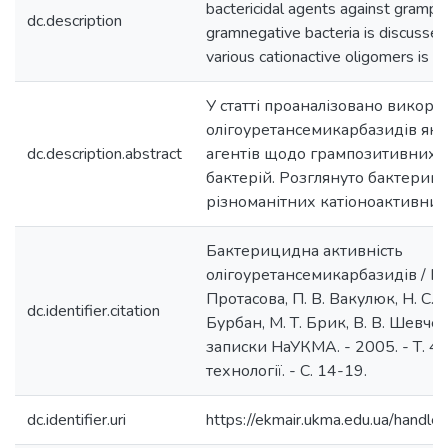
bactericidal agents against grampo
dc.description
gramnegative bacteria is discussed.
various cationactive oligomers is a
У статті проаналізовано викори
олігоуретансемикарбазидів як
dc.description.abstract
агентів щодо грампозитивних 
бактерій. Розглянуто бактериц
різноманіт­них катіоноактивних
Бактерицидна активність
олігоуретансемикарбазидів / М. 
Протасова, П. В. Вакулюк, Н. С. 
dc.identifier.citation
Бурбан, М. Т. Брик, В. В. Шевчен
записки НаУКМА. - 2005. - Т. 42:
технології. - С. 14-19.
dc.identifier.uri
https://ekmair.ukma.edu.ua/hand