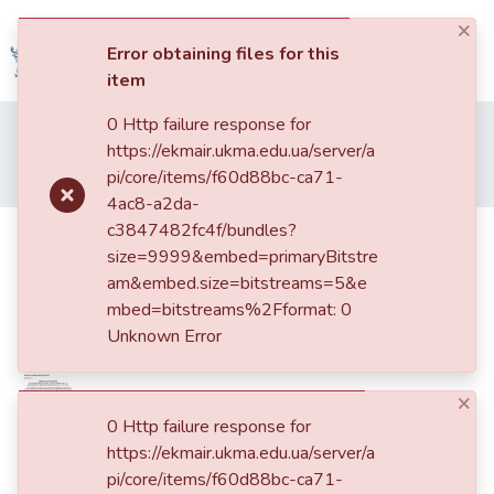
×
(current)
Log In
Error obtaining files for this
item
Communities
0 Http failure response for
Home
013. Видання НаУКМА
&
https://ekmair.ukma.edu.ua/server/a
Наукові записки НаУКМА
143: Історичні науки
Collections
pi/core/items/f60d88bc-ca71-
«Киевская академия, по назначению своему для духовенства…»? : Контингент могилянських спудеїв у XVIII ст.
4ac8-a2da-
All of DSpace
c3847482fc4f/bundles?
«Киевская академия, по
size=9999&embed=primaryBitstre
назначению своему для
Statistics
am&embed.size=bitstreams=5&e
духовенства…»? : Контингент
mbed=bitstreams%2Fformat: 0
могилянських спудеїв у XVIII ст.
Unknown Error
×
0 Http failure response for
https://ekmair.ukma.edu.ua/server/a
pi/core/items/f60d88bc-ca71-
Date