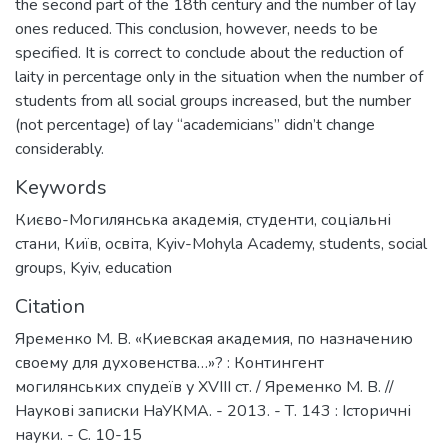
the second part of the 18th century and the number of lay
ones reduced. This conclusion, however, needs to be
specified. It is correct to conclude about the reduction of
laity in percentage only in the situation when the number of
students from all social groups increased, but the number
(not percentage) of lay “academicians” didn’t change
considerably.
Keywords
Києво-Могилянська академія
,
студенти
,
соціальні
стани
,
Київ
,
освіта
,
Kyiv-Mohyla Academy
,
students
,
social
groups
,
Kyiv
,
education
Citation
Яременко М. В. «Киевская академия, по назначению
своему для духовенства…»? : Контингент
могилянських спудеїв у XVIII ст. / Яременко М. В. //
Наукові записки НаУКМА. - 2013. - Т. 143 : Історичні
науки. - С. 10-15