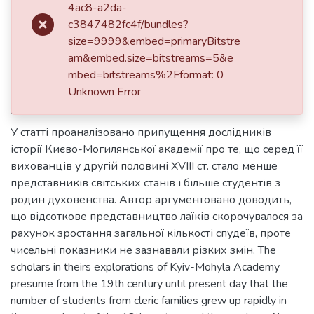
4ac8-a2da-
2013
c3847482fc4f/bundles?
Authors
size=9999&embed=primaryBitstre
am&embed.size=bitstreams=5&e
Яременко, Максим
mbed=bitstreams%2Fformat: 0
Unknown Error
Abstract
У статті проаналізовано припущення дослідників
історії Києво-Могилянської академії про те, що серед її
вихованців у другій половині XVIII ст. стало менше
представників світських станів і більше студентів з
родин духовенства. Автор аргументовано доводить,
що відсоткове представництво лаїків скорочувалося за
рахунок зростання загальної кількості спудеїв, проте
чисельні показники не зазнавали різких змін. The
scholars in theirs explorations of Kyiv-Mohyla Academy
presume from the 19th century until present day that the
number of students from cleric families grew up rapidly in