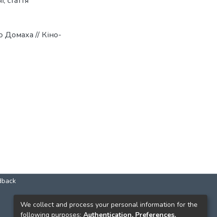
і
,
стаття
 Домаха // Кіно-
dback
КОНТАКТИ
We collect and process your personal information for the
following purposes:
Authentication, Preferences,