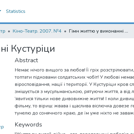
Statistics
атр
Кіно-Театр. 2007. №4
Гімн життю у виконанні Кустуріци
ні Кустуріци
Abstract
Немає нічого вищого за любов! Її гріх розстрілювати,
топтати підковами солдатських чобіт! У любові немає
віросповідання, нації і території. У Кустуріци кров с
змішується з мусульманською, рятуючи життя, а від 
’явитися тільки нове дивовижне життя! І коли диви
фільму, то віриш: жвава і щаслива віслючка довезе г
тунелю до сонячного краю, де їм уже ніхто не заваж
Keywords
.p