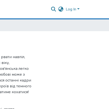
Log In
 рвати навпіл,
 віку,
лов'янська легко
любові може з
шся останні кадри
ероїв від темного
атиме кохатися!