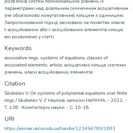
розв’язків систем поліноміальних рівнянь із
параметрами над довільним скінченним асоціативним
(не обов’язково комутативним) кільцем з одиницею.
Запропонований підхід засновано на поняттях класів
l-асоційованих або r-асоційованих елементів кільця,
які розвинемо у статті.
Keywords
associative rings
,
systems of equations
,
classes of
associated elements
,
article
,
асоціативні кільця
,
системи
рівнянь
,
класи асоційованих елементів
Citation
Skobelev V. On systems of polynomial equations over finite
rings / Skobelev V. // Наукові записки НаУКМА. - 2012. -
Т. 138 : Комп'ютерні науки. - С. 15-18.
URI
https://ekmair.ukma.edu.ua/handle/123456789/1893