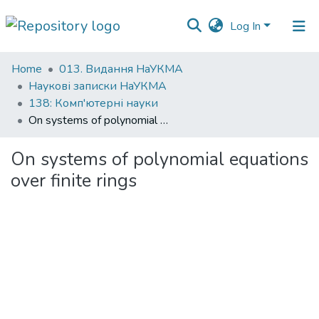
Log In
Communities
Home
013. Видання НаУКМА
&
Наукові записки НаУКМА
Collections
138: Комп'ютерні науки
On systems of polynomial equations over finite rings
All of DSpace
On systems of polynomial equations
Statistics
over finite rings