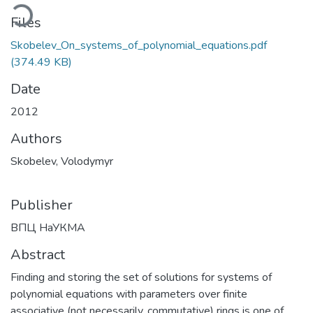
Loading...
Files
Skobelev_On_systems_of_polynomial_equations.pdf
(374.49 KB)
Date
2012
Authors
Skobelev, Volodymyr
Publisher
ВПЦ НаУКМА
Abstract
Finding and storing the set of solutions for systems of
polynomial equations with parameters over finite
associative (not necessarily, commutative) rings is one of