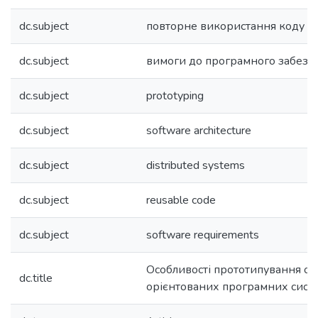
dc.subject
повторне використання коду
dc.subject
вимоги до програмного забезп
dc.subject
prototyping
dc.subject
software architecture
dc.subject
distributed systems
dc.subject
reusable code
dc.subject
software requirements
Особливості прототипування об
dc.title
орієнтованих програмних сист