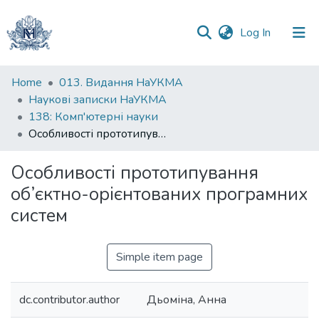
(current)
Log In
Communities
Home
013. Видання НаУКМА
&
Наукові записки НаУКМА
Collections
138: Комп'ютерні науки
Особливості прототипування об’єктно-орієнтованих програмних систем
All of DSpace
Особливості прототипування
Statistics
об’єктно-орієнтованих програмних
систем
Simple item page
dc.contributor.author
Дьоміна, Анна