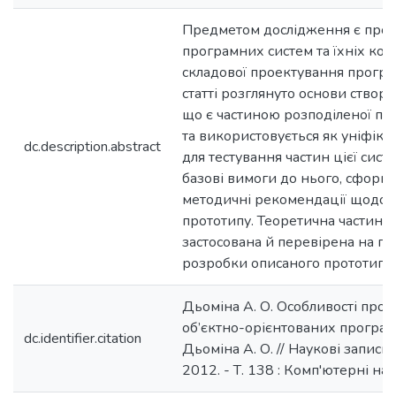
Предметом дослідження є про
програмних систем та їхніх ком
складової проектування програ
статті розглянуто основи створ
що є частиною розподіленої пр
та використовується як уніфіко
dc.description.abstract
для тестування частин цієї сис
базові вимоги до нього, сформ
методичні рекомендації щодо 
прототипу. Теоретична частина
застосована й перевірена на пра
розробки описаного прототипу.
Дьоміна А. О. Особливості про
об’єктно-орієнтованих програм
dc.identifier.citation
Дьоміна А. О. // Наукові запис
2012. - Т. 138 : Комп'ютерні нау