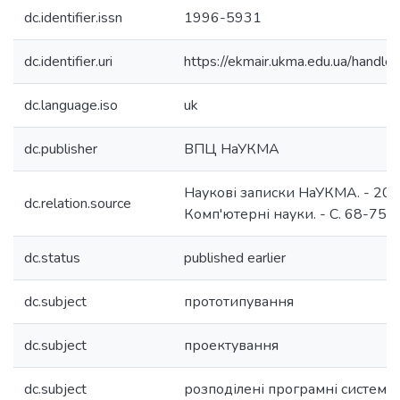
dc.identifier.issn
1996-5931
dc.identifier.uri
https://ekmair.ukma.edu.ua/hand
dc.language.iso
uk
dc.publisher
ВПЦ НаУКМА
Наукові записки НаУКМА. - 2012.
dc.relation.source
Комп'ютерні науки. - С. 68-75.
dc.status
published earlier
dc.subject
прототипування
dc.subject
проектування
dc.subject
розподілені програмні системи