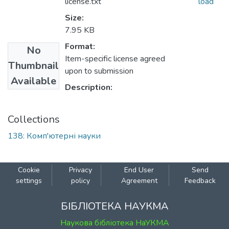
license.txt
load
Size:
7.95 KB
Format:
No
Item-specific license agreed
Thumbnail
upon to submission
Available
Description:
Collections
138: Комп'ютерні науки
Cookie
Privacy
End User
Send
settings
policy
Agreement
Feedback
БІБЛІОТЕКА НАУКМА
Наукова бібліотека НаУКМА