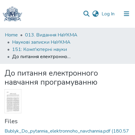
(current)
Log In
Communities
Home
013. Видання НаУКМА
&
Наукові записки НаУКМА
Collections
151: Комп'ютерні науки
До питання електронного навчання програмуванню
All of DSpace
До питання електронного
Statistics
навчання програмуванню
Files
Bublyk_Do_pytannia_elektronnoho_navchannia.pdf
(180.57