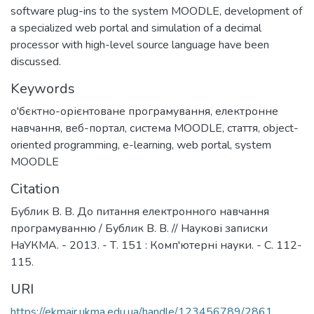
software plug-ins to the system MOODLE, development of
a specialized web portal and simulation of a decimal
processor with high-level source language have been
discussed.
Keywords
о'бєктно-орієнтоване програмування
,
електронне
навчання
,
веб-портал
,
система MOODLE
,
стаття
,
object-
oriented programming
,
e-learning
,
web portal
,
system
MOODLE
Citation
Бублик В. В. До питання електронного навчання
програмуванню / Бублик В. В. // Наукові записки
НаУКМА. - 2013. - Т. 151 : Комп'ютерні науки. - С. 112-
115.
URI
https://ekmair.ukma.edu.ua/handle/123456789/2861