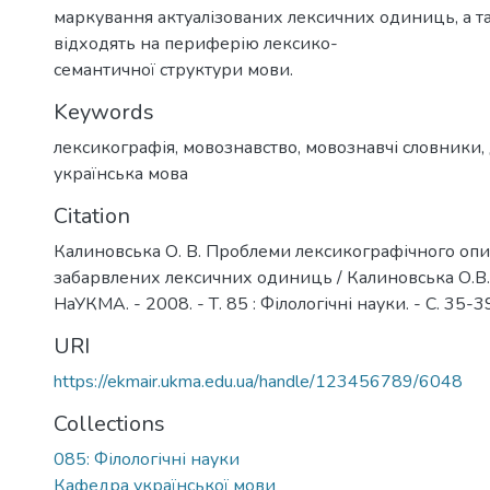
маркування актуалізованих лексичних одиниць, а т
відходять на периферію лексико-
семантичної структури мови.
Keywords
лексикографія
,
мовознавство
,
мовознавчі словники
,
українська мова
Citation
Калиновська О. В. Проблеми лексикографічного опи
забарвлених лексичних одиниць / Калиновська О.В. 
НаУКМА. - 2008. - Т. 85 : Філологічні науки. - С. 35-3
URI
https://ekmair.ukma.edu.ua/handle/123456789/6048
Collections
085: Філологічні науки
Кафедра української мови