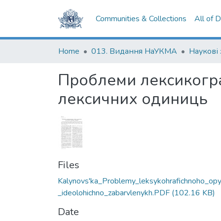
Communities & Collections
All of 
Home
013. Видання НаУКМА
Наукові
Проблеми лексикогра
лексичних одиниць
Files
Kalynovs'ka_Problemy_leksykohrafichnoho_op
_ideolohichno_zabarvlenykh.PDF
(102.16 KB)
Date