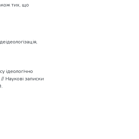
акож тих, що
деідеологізація
,
су ідеологічно
// Наукові записки
9.