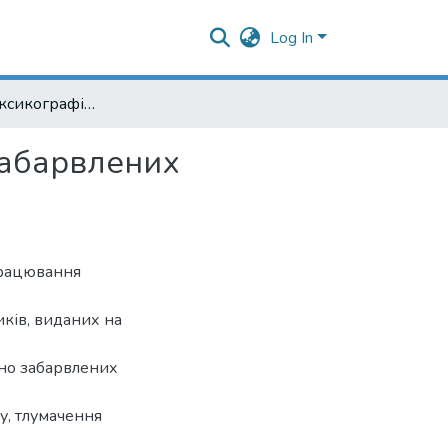
Log In
Проблеми лексикографічного опису ідеологічно забарвлених лексичних одиниць
забарвлених
працювання
иків, виданих на
чно забарвлених
у, тлумачення