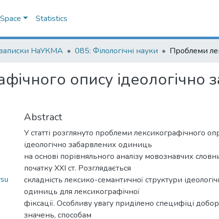
DSpace
Statistics
 записки НаУКМА
085: Філологічні науки
фічного опису ідеологічно 
Abstract
У статті розглянуто проблеми лексикографічного о
ідеологічно забарвлених одиниць
на основі порівняльного аналізу мовознавчих словн
початку ХХІ ст. Розглядається
ysu
складність лексико-семантичної структури ідеологі
одиниць для лексикографічної
фіксації. Особливу увагу приділено специфіці добор
значень, способам