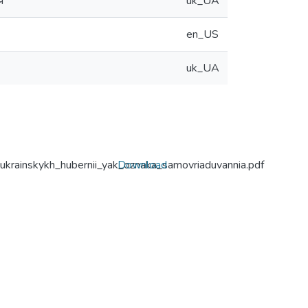
я
uk_UA
en_US
uk_UA
ukrainskykh_hubernii_yak_oznaka_samovriaduvannia.pdf
Download