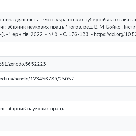
внича діяльність земств українських губерній як ознака са
чі : збірник наукових праць / голов. ред. В. М. Бойко ; Інс
.]. - Чернігів, 2022. - № 9. - С. 176-183. - https://doi.org/
.5281/zenodo.5652223
ma.edu.ua/handle/123456789/25057
ічі : збірник наукових праць