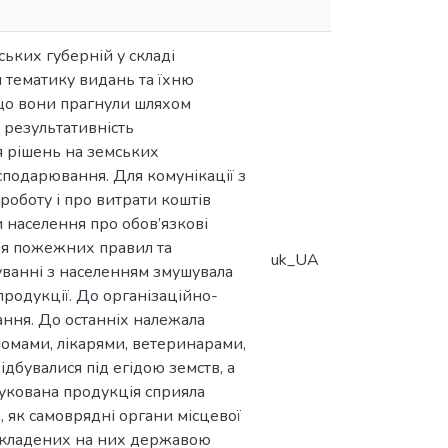
ських губерній у складі
и тематику видань та їхню
 що вони прагнули шляхом
 результативність
я рішень на земських
сподарювання. Для комунікації з
роботу і про витрати коштів
 населення про обов’язкові
ння пожежних правил та
uk_UA
куванні з населенням змушувала
продукції. До організаційно-
ання. До останніх належала
ономами, лікарями, ветеринарами,
ідбувалися під егідою земств, а
Друкована продукція сприяла
а, як самоврядні органи місцевої
 покладених на них державою