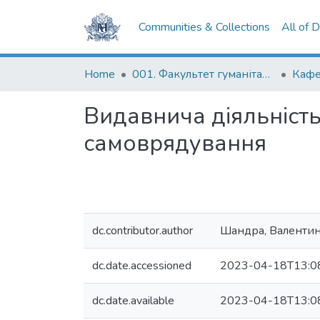
Communities & Collections
All of 
Home
001. Факультет гуманітарних наук
Кафе
Видавнича діяльність
самоврядування
dc.contributor.author
Шандра, Валенти
dc.date.accessioned
2023-04-18T13:0
dc.date.available
2023-04-18T13:0