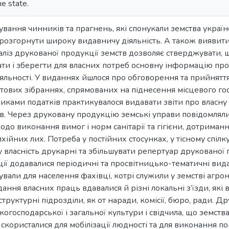
e state.
сування чинників та прагнень, які спонукали земства україн
ї розгорнути широку видавничу діяльність. А також виявит
аліз друкованої продукції земств дозволяє стверджувати,
ти і зберегти для власних потреб основну інформацію про
яльності. У виданнях йшлося про обговорення та прийнятт
ітових зібраннях, спрямованих на піднесення місцевого го
иками податків практикувалося видавати звіти про власну 
. Через друковану продукцію земські управи повідомляли
о виконання вимог і норм санітарії та гігієни, дотрима
ійних лих. Потреба у постійних стосунках, у тісному спіл
у власність друкарні та збільшувати репертуар друкованої 
ції додавалися періодичні та просвітницько-тематичні вид
отували для населення фахівці, котрі служили у земстві агр
ання власних праць вдавалися й різні локальні з’їзди, які в
структурні підрозділи, як от наради, комісії, бюро, ради. 
огосподарської і загальної культури і свідчила, що земств
 скористалися для мобілізації людності та для виконання