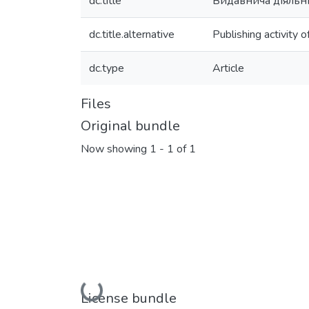
dc.title
Видавнича діяльні
dc.title.alternative
Publishing activity 
dc.type
Article
Files
Original bundle
Now showing
1 - 1 of 1
Loading...
License bundle