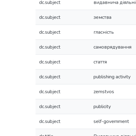
dc.subject
видавнича діяльні
dc.subject
земства
dc.subject
гласність
dc.subject
самоврядування
dc.subject
стаття
dc.subject
publishing activity
dc.subject
zemstvos
dc.subject
publicity
dc.subject
self-government