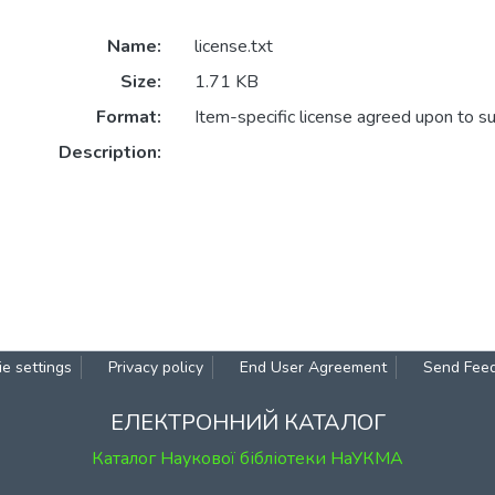
Name:
license.txt
Size:
1.71 KB
Format:
Item-specific license agreed upon to s
Description:
e settings
Privacy policy
End User Agreement
Send Fee
ЕЛЕКТРОННИЙ КАТАЛОГ
Каталог Наукової бібліотеки НаУКМА