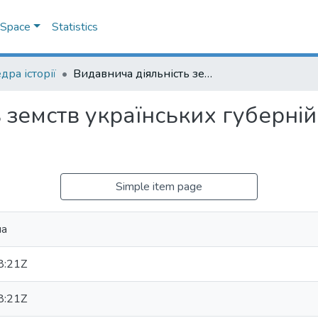
DSpace
Statistics
дра історії
Видавнича діяльність земств українських губерній як ознака самоврядування
 земств українських губерній
Simple item page
на
8:21Z
8:21Z