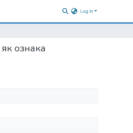
Log In
 як ознака