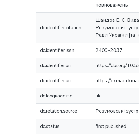
повноважень.
Шандра В. С. Вида
dc.identifier.citation
Розумовські зустрі
Ради України [та ін
dc.identifier.issn
2409-2037
dc.identifier.uri
https://doi.org/10
dc.identifier.uri
https://ekmair.uk
dc.language.iso
uk
dc.relation.source
Розумовські зустр
dc.status
first published