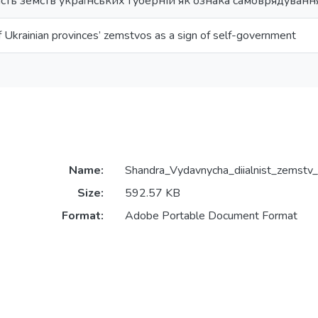
сть земств українських губерній як ознака самоврядуванн
of Ukrainian provinces’ zemstvos as a sign of self-government
Name:
Shandra_Vydavnycha_diialnist_zemstv_
Size:
592.57 KB
Format:
Adobe Portable Document Format