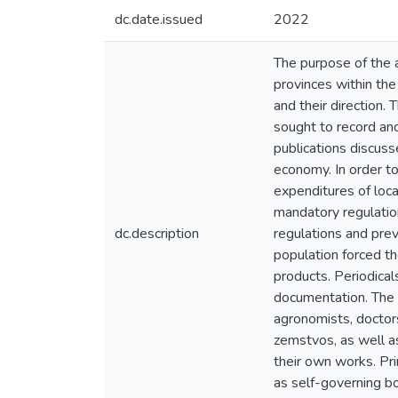
dc.date.issued
2022
The purpose of the a
provinces within the 
and their direction.
sought to record and
publications discus
economy. In order t
expenditures of loc
mandatory regulatio
dc.description
regulations and prev
population forced th
products. Periodical
documentation. The l
agronomists, doctors
zemstvos, as well as
their own works. Pri
as self-governing bo