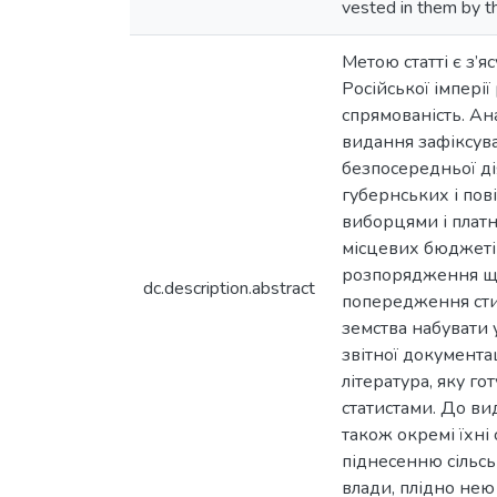
vested in them by th
Метою статті є з’я
Російської імпері
спрямованість. Ан
видання зафіксува
безпосередньої ді
губернських і пов
виборцями і платн
місцевих бюджетів
розпорядження щод
dc.description.abstract
попередження стих
земства набувати 
звітної документа
література, яку г
статистами. До вид
також окремі їхні 
піднесенню сільськ
влади, плідно нею