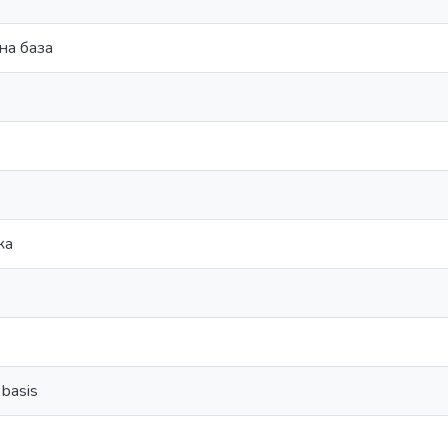
на база
ка
 basis