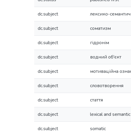
dc.subject
лексико-семантич
dc.subject
соматизм
dc.subject
гідронім
dc.subject
водний об'єкт
dc.subject
мотиваційна озна
dc.subject
словотворення
dc.subject
стаття
dc.subject
lexical and semantic
dc.subject
somatic