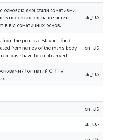
ою основою якої стали соматизми
в, утворених від назв частин
uk_UA
тів від соматичних основ.
 from the primitive Slavonic fund
eated from names of the man’s body
en_US
omatic base have been observed.
новами / Голінатий О. П. //
uk_UA
16.
en_US
uk_UA
en_US