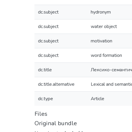
dc.subject
hydronym
dc.subject
water object
dc.subject
motivation
dc.subject
word formation
dc.title
Лексико-семантичн
dc.title.alternative
Lexical and semanti
dc.type
Article
Files
Original bundle