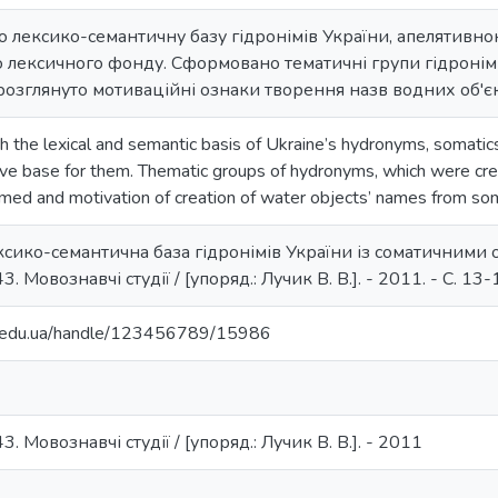
но лексико-семантичну базу гідронімів України, апелятивн
о лексичного фонду. Сформовано тематичні групи гідронімі
 розглянуто мотиваційні ознаки творення назв водних об'єк
th the lexical and semantic basis of Ukraine’s hydronyms, somatics
ve base for them. Thematic groups of hydronyms, which were cr
rmed and motivation of creation of water objects’ names from s
ксико-семантична база гідронімів України із соматичними ос
3. Мовознавчі студії / [упоряд.: Лучик В. В.]. - 2011. - С. 13-
ma.edu.ua/handle/123456789/15986
3. Мовознавчі студії / [упоряд.: Лучик В. В.]. - 2011