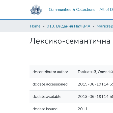
Communities & Collections
All of 
Home
013. Видання НаУКМА
Магістер
Лексико-семантична б
dc.contributor.author
Голінатий, Олексій
dc.date.accessioned
2019-06-19T14:5
dc.date.available
2019-06-19T14:5
dc.date.issued
2011