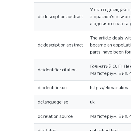
У статті дослідже
dc.description.abstract
з праслов’янськог
людського тіла та
The article deals wi
dc.description.abstract
became an appellati
parts, have been fo
Голінатий О. П. Ле
dc.identifier.citation
Маґістеріум. Вип. 4
dc.identifier.uri
https://ekmair.uk
dc.language.iso
uk
dc.relation.source
Маґістеріум. Вип. 4
dc.status
published first