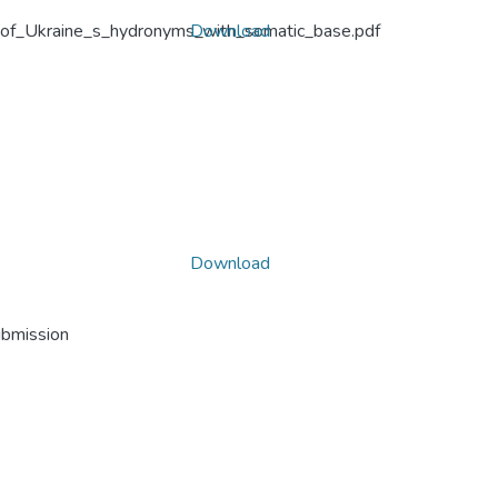
s_of_Ukraine_s_hydronyms_with_somatic_base.pdf
Download
Download
ubmission