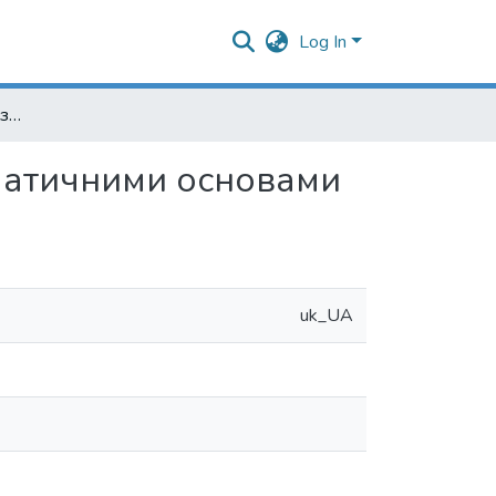
Log In
Лексико-семантична база гідронімів України із соматичними основами
оматичними основами
uk_UA