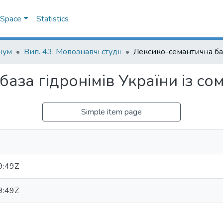
DSpace
Statistics
іум
Вип. 43. Мовознавчі студії
аза гідронімів України із с
Simple item page
9:49Z
9:49Z