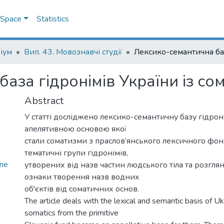
DSpace
Statistics
іум
Вип. 43. Мовознавчі студії
аза гідронімів України із с
Abstract
У статті досліджено лексико-семантичну базу гідрон
апелятивною основою якої
стали соматизми з праслов’янського лексичного фо
тематичні групи гідронімів,
ine
утворених від назв частин людського тіла та розгля
ознаки творення назв водних
об'єктів від соматичних основ.
The article deals with the lexical and semantic basis of U
somatics from the primitive