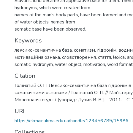
Slavonic fund became an appellative base for them. Them
hydronyms, which were created from
names of the man’s body parts, have been formed and mot
of water objects’ names from
somatic base have been observed.
Keywords
лексико-семантична база
,
соматизм
,
гідронім
,
водни
мотиваційна ознака
,
словотворення
,
стаття
,
lexical a
somatic
,
hydronym
,
water object
,
motivation
,
word format
Citation
Голінатий О. П. Лексико-семантична база гідронімів 
соматичними основами / Голінатий О. П. // Маґістеріу
Мовознавчі студії / [упоряд.: Лучик В. В.]. - 2011. - С.
URI
https://ekmair.ukma.edu.ua/handle/123456789/15986
Collections