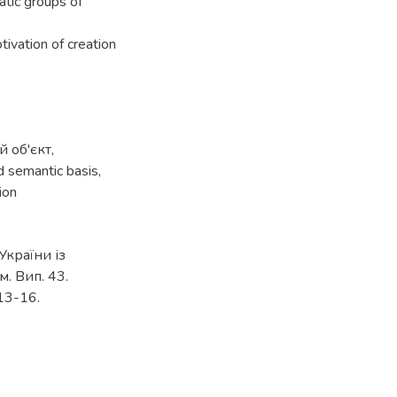
atic groups of
ivation of creation
й об'єкт
,
nd semantic basis
,
ion
України із
м. Вип. 43.
 13-16.