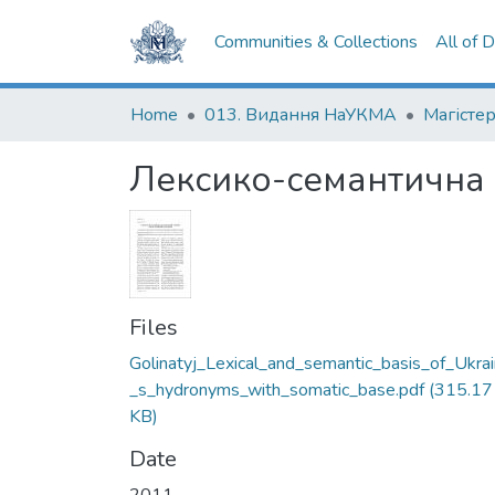
Communities & Collections
All of 
Home
013. Видання НаУКМА
Магістер
Лексико-семантична б
Files
Golinatyj_Lexical_and_semantic_basis_of_Ukra
_s_hydronyms_with_somatic_base.pdf
(315.17
KB)
Date