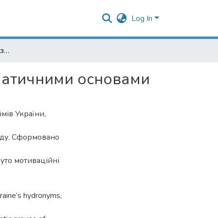
Log In
Лексико-семантична база гідронімів України із соматичними основами
оматичними основами
імів України,
нду. Сформовано
нуто мотиваційні
kraine’s hydronyms,