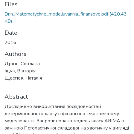
Files
Drin_Matematychne_modeliuvannia_finansovo.pdf
(420.43
KB)
Date
2016
Authors
Дрінь, Cвітлана
Іщук, Вікторія
Щестюк, Наталія
Abstract
Дослiджено використання послiдовностей
детермiнованого хаосу в фiнансово-економiчному
моделюваннi. Запропоновано модель класу ARIMA з
замiною її стохастичної складової на хаотичну у виглядi