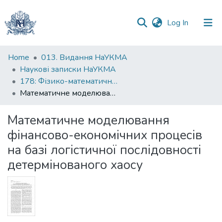
(current)
Log In
Communities
Home
013. Видання НаУКМА
&
Наукові записки НаУКМА
Collections
178: Фізико-математичні науки
Математичне моделювання фінансово-економічних процесів на базі логістичної послідовності детермінованого хаосу
All of DSpace
Математичне моделювання
Statistics
фінансово-економічних процесів
на базі логістичної послідовності
детермінованого хаосу