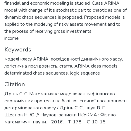
financial and economic modeling is studied. Class ARIMA
model with change of it’s stochastic part to chaotic as one of
dynamic chaos sequences is proposed. Proposed models is
applied to the modeling of risky assets movement and to
the process of receiving gross investments
income.
Keywords
моделi класу ARIMA
,
послiдовностi динамiчного хаосу
,
логiстична послiдовнiсть
,
стаття
,
ARIMA class models
,
determinated chaos sequences
,
logic sequence
Citation
Дрінь C. С. Математичне моделювання фінансово-
економічних процесів на базі логістичної послідовності
детермінованого хаосу / Дрінь С. С., Іщук В. П.,
Щестюк Н. Ю. // Наукові записки НаУКМА : Фізико-
математичні науки. - 2016. - Т. 178. - С. 10-15.