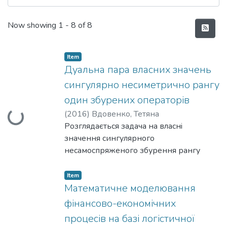
Recent Submissions
Now showing
1 - 8 of 8
Item
Дуальна пара власних значень
сингулярно несиметрично рангу
один збурених операторів
(
2016
)
Вдовенко, Тетяна
Loading...
Розглядається задача на власнi
значення сингулярного
несамоспряженого збурення рангу
один самоспряженого оператора A
несиметричним потенцiалом (δ1 6= δ2)
Item
у виглядi A˜ = A+αh·, δ1iδ2. Надається
Математичне моделювання
конструтивний опис оператора вигляду
фінансово-економічних
A˜, що має двi новi точки точкового
процесів на базі логістичної
спектра у випадку слабо сингулярного