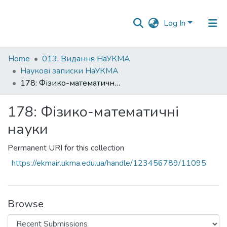
Log In
Communities
Home
013. Видання НаУКМА
&
Наукові записки НаУКМА
Collections
178: Фізико-математичні науки
All of DSpace
178: Фізико-математичні
науки
Statistics
Permanent URI for this collection
https://ekmair.ukma.edu.ua/handle/123456789/11095
Browse