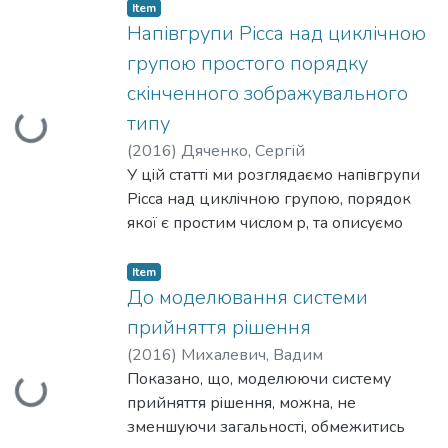
вiдновлення мiри за матрицями,
Item
полiномами другого роду та аналогом
Напівгрупи Рісса над циклічною
функцiї Вейля.
групою простого порядку
скінченного зображувального
типу
Loading...
(
2016
)
Дяченко, Сергій
У цiй статтi ми розглядаємо напiвгрупи
Рiсса над циклiчною групою, порядок
якої є простим числом p, та описуємо
напiвгрупи скiнченного
зображувального типу у модулярному
Item
випадку, тобто, коли
До моделювання системи
характеристика основного поля рiвна p.
прийняття рішення
(
2016
)
Михалевич, Вадим
Показано, що, моделюючи систему
Loading...
прийняття рiшення, можна, не
зменшуючи загальностi, обмежитись