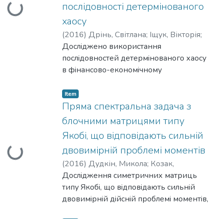
послідовності детермінованого
Loading...
збурення.
хаосу
(
2016
)
Дрінь, Cвітлана
;
Іщук, Вікторія
;
Щестюк, Наталія
Дослiджено використання
послiдовностей детермiнованого хаосу
в фiнансово-економiчному
моделюваннi. Запропоновано модель
класу ARIMA з замiною її стохастичної
Item
складової на хаотичну у виглядi однiєї iз
Пряма спектральна задача з
послiдовностей динамiчного хаосу.
блочними матрицями типу
Застосовано запропоновану модель до
Якобі, що відповідають сильній
моделювання руху ризикованих
двовимірній проблемі моментів
Loading...
активiв та до процесу надходження
валових iнвестицiй.
(
2016
)
Дудкін, Микола
;
Козак,
Валентина
Дослiдження симетричних матриць
типу Якобi, що вiдповiдають сильнiй
двовимiрнiй дiйснiй проблемi моментiв,
започаткованi в, доповненi задачею про