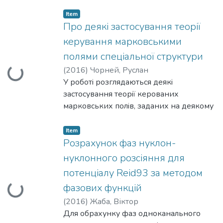
параметричними ситуацiями у випадку,
коли стан ситуацiї пiдкорюється
Item
невизначеностi, що описується
Про деякі застосування теорії
статистичною закономiрнiстю (на
керування марковськими
вiдмiну вiд ситуацiї, коли стан задається
полями спеціальної структури
стохастичним розподiлом, що
(
2016
)
Чорней, Руслан
Loading...
призводить до звуження класу систем
У роботi розглядаються деякi
прийняття рiшення).
застосування теорiї керованих
марковських полiв, заданих на деякому
скiнченному неорiєнтованому графi.
Граф описує систему "сусiдської
Item
залежностi", еволюцiя випадкового
Розрахунок фаз нуклон-
процесу описується через локальну i
нуклонного розсіяння для
синхронну змiну станiв вершин графу,
потенціалу Reid93 за методом
що залежать вiд рiшень, що
фазових функцій
Loading...
приймаються в них. Наведено приклад
застосування теорiї до NK-автоматiв
(
2016
)
Жаба, Віктор
Кауффмана та керування лiсовим
Для обрахунку фаз одноканального