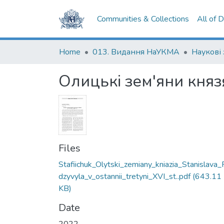
Communities & Collections
All of 
Home
013. Видання НаУКМА
Олицькі зем'яни князя
Files
Stafiichuk_Olytski_zemiany_kniazia_Stanislava_
dzyvyla_v_ostannii_tretyni_XVI_st..pdf
(643.11
KB)
Date