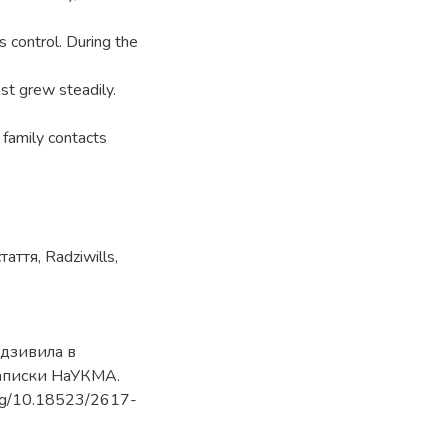
s control. During the
st grew steadily.
 family contacts
стаття
,
Radziwills
,
адзивила в
 записки НаУКМА.
i.org/10.18523/2617-