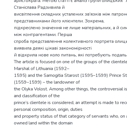
аристократа. Метою статті є аналіз групи олицьких 
Станіслава Радзивила й
висвітлення складних усталених зв’язків між патрон
представниками його клієнтели. Зокрема,
підкреслено значення не лише матеріальних, а й с
між контрагентами. Перша
спроба представлення колективного портрета олиц
виявила деякі цікаві закономірності
й відкрила нове коло питань, які потребують подал
The article is focused on one of the groups of the clientel
Marshal of Lithuania (1592–
1595) and the Samogitia Starost (1595–1599) Prince Sta
(1559–1599) – the landowner of
the Olyka Volost. Among other things, the controversial i
and classification of the
prince’s clientele is considered, an attempt is made to rec
personal composition, origin, duties
and property status of that category of servants who, on a 
owned land within the domain