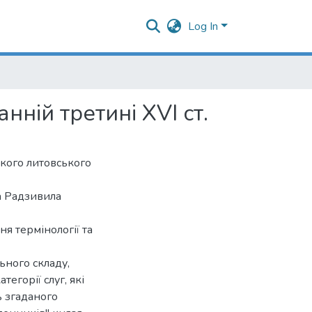
Log In
нній третині XVI ст.
икого литовського
а Радзивила
я термінології та
ьного складу,
тегорії слуг, які
ь згаданого