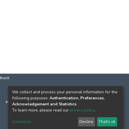
dback
КОНТАКТИ
We collect and process your personal information for the
following purposes:
Authentication, Preferences,
м. Київ, вул. Григорія Сковороди, 2
Acknowledgement and Statistics
.
к. 1, к. 120
To learn more, please read our
privacy policy
.
тел.
(044) 463-69-31
Customize
Decline
That's ok
ekmair@ukma.edu.ua