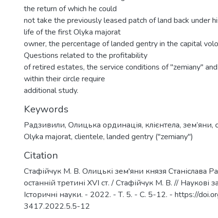
the return of which he could
not take the previously leased patch of land back under hi
life of the first Olyka majorat
owner, the percentage of landed gentry in the capital volo
Questions related to the profitability
of retired estates, the service conditions of "zemiany" and
within their circle require
additional study.
Keywords
Радзивили
,
Олицька ординація
,
клієнтела
,
зем’яни
,
Olyka majorat
,
clientele
,
landed gentry ("zemiany")
Citation
Стафійчук М. В. Олицькі зем'яни князя Станіслава Р
останній третині XVI ст. / Стафійчук М. В. // Наукові
Історичні науки. - 2022. - Т. 5. - С. 5-12. - https://do
3417.2022.5.5-12