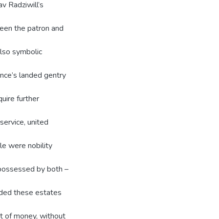
av Radziwill’s
een the patron and
also symbolic
rince’s landed gentry
uire further
service, united
le were nobility
 possessed by both –
vided these estates
nt of money, without