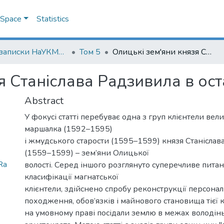
DSpace
Statistics
Наукові записки НаУКМА. Історичні науки
Том 5
Олицькі зем'яни князя Станіслава Радзивила в останній третині XVI ст.
 Станіслава Радзивила в оста
Abstract
У фокусі статті перебуває одна з груп клієнтели вел
маршалка (1592–1595)
і жмудського старости (1595–1599) князя Станіслав
(1559–1599) – зем’яни Олицької
Ra
волості. Серед іншого розглянуто суперечливе питанн
класифікації магнатської
клієнтели, здійснено спробу реконструкції персонал
походження, обов’язків і майнового становища тієї ка
на умовному праві посідали землю в межах володін