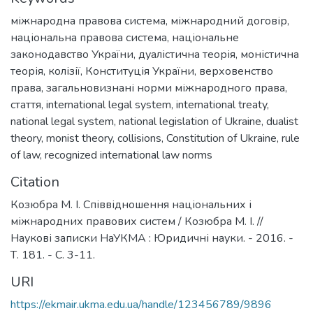
міжнародна правова система
,
міжнародний договір
,
національна правова система
,
національне
законодавство України
,
дуалістична теорія
,
моністична
теорія
,
колізії
,
Конституція України
,
верховенство
права
,
загальновизнані норми міжнародного права
,
стаття
,
international legal system
,
international treaty
,
national legal system
,
national legislation of Ukraine
,
dualist
theory
,
monist theory
,
collisions
,
Constitution of Ukraine
,
rule
of law
,
recognized international law norms
Citation
Козюбра М. І. Співвідношення національних і
міжнародних правових систем / Козюбра М. І. //
Наукові записки НаУКМА : Юридичні науки. - 2016. -
Т. 181. - С. 3-11.
URI
https://ekmair.ukma.edu.ua/handle/123456789/9896