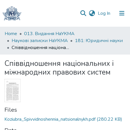
(current)
Log In
Communities
Home
013. Видання НаУКМА
&
Наукові записки НаУКМА
181: Юридичні науки
Collections
Співвідношення національних і міжнародних правових систем
All of DSpace
Співвідношення національних і
міжнародних правових систем
Statistics
Files
Koziubra_Spivvidnoshennia_natsionalnykh.pdf
(280.22 KB)