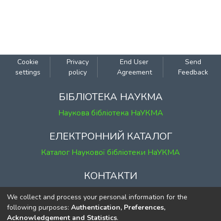
Cookie
Privacy
End User
Send
settings
policy
Agreement
Feedback
БІБЛІОТЕКА НАУКМА
Наукова бібліотека НаУКМА
ЕЛЕКТРОННИЙ КАТАЛОГ
Каталог Наукової бібліотеки НаУКМА
КОНТАКТИ
м. Київ, вул. Григорія Сковороди, 2
We collect and process your personal information for the
к. 1, к. 120
following purposes:
Authentication, Preferences,
Acknowledgement and Statistics
.
тел.
(044) 463-69-31