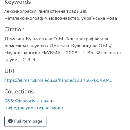
Keywords
лексикографія
,
лінгвістична традиція
,
металексикографія
,
мовознавство
,
українська мова
Citation
Демська-Кульчицька О. М. Лексикографія: між
ремеслом і наукою / Демська-Кульчицька О.М. //
Наукові записки НаУКМА. - 2008. - Т. 85 : Філологічні
науки. - С. 3-9.
URI
https://ekmair.ukma.edu.ua/handle/123456789/6043
Collections
085: Філологічні науки
Кафедра української мови
Full item page