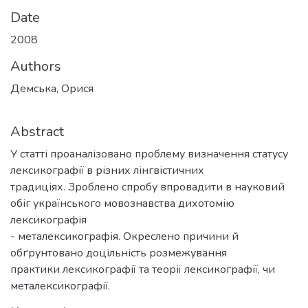
Date
2008
Authors
Демська, Орися
Abstract
У статті проаналізовано проблему визначення статусу
лексикографії в різних лінгвістичних
традиціях. Зроблено спробу впровадити в науковий
обіг українського мовознавства дихотомію
лексикографія
- металексикографія. Окреслено причини й
обґрунтовано доцільність розмежування
практики лексикографії та теорії лексикографії, чи
металексикографії.