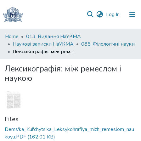
(current)
Log In
Communities
Home
013. Видання НаУКМА
&
Наукові записки НаУКМА
085: Філологічні науки
Collections
Лексикографія: між ремеслом і наукою
All of DSpace
Лексикографія: між ремеслом і
наукою
Statistics
Files
Dems'ka_Kul'chyts'ka_Leksykohrafiya_mizh_remeslom_nau
koyu.PDF
(162.01 KB)