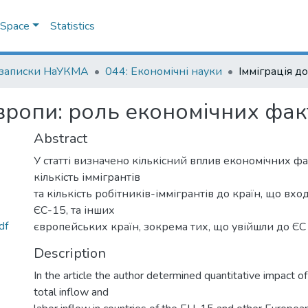
DSpace
Statistics
 записки НаУКМА
044: Економічні науки
Європи: роль економічних фак
Abstract
У статті визначено кількісний вплив економічних фа
кількість іммігрантів
та кількість робітників-іммігрантів до країн, що вхо
ЄС-15, та інших
df
європейських країн, зокрема тих, що увійшли до ЄС 
Description
In the article the author determined quantitative impact o
total inflow and