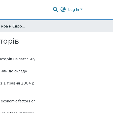
Log In
Імміграція до країн Європи: роль економічних факторів
торів
кторів на загальну
дили до складу
з 1 травня 2004 р.
f economic factors on