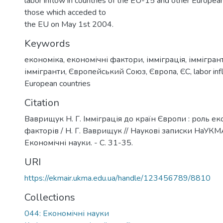
labor inflow in countries of the EU-15 and other European 
those which acceded to
the EU on May 1st 2004.
Keywords
економіка
,
економічні фактори
,
імміграція
,
іммігран
іммігранти
,
Європейський Союз
,
Європа
,
ЄС
,
labor in
European countries
Citation
Ваврищук Н. Г. Імміграція до країн Європи : роль е
факторів / Н. Г. Ваврищук // Наукові записки НаУКМА. 
Економічні науки. - С. 31-35.
URI
https://ekmair.ukma.edu.ua/handle/123456789/8810
Collections
044: Економічні науки