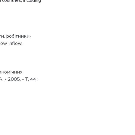
countries, including
ти
,
робітники-
flow
,
inflow
,
кономічних
- 2005. - Т. 44 :