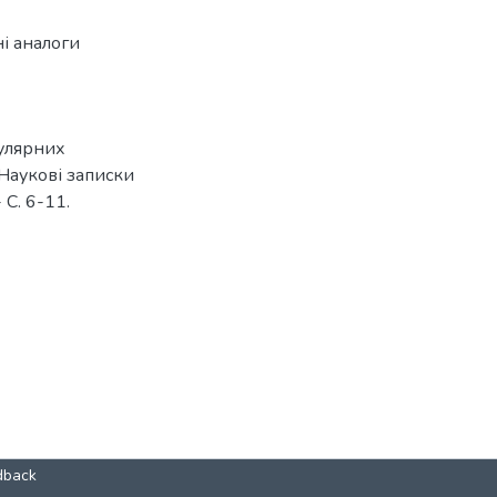
ні аналоги
гулярних
 Наукові записки
 С. 6-11.
dback