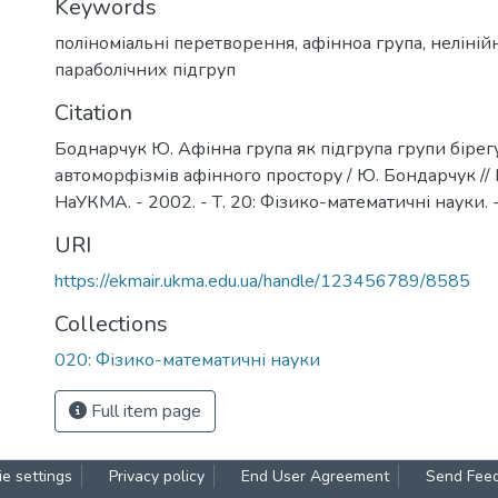
Keywords
поліноміальні перетворення
,
афінноа група
,
неліній
параболічних підгруп
Citation
Боднарчук Ю. Афінна група як підгрупа групи біре
автоморфізмів афінного простору / Ю. Бондарчук //
НаУКМА. - 2002. - Т. 20: Фізико-математичні науки. -
URI
https://ekmair.ukma.edu.ua/handle/123456789/8585
Collections
020: Фізико-математичні науки
Full item page
e settings
Privacy policy
End User Agreement
Send Fee