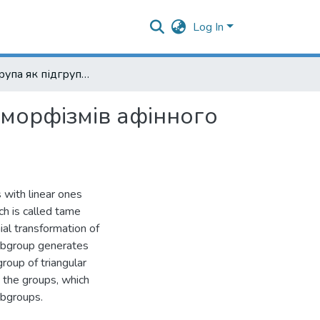
Log In
Афінна група як підгрупа групи бірегулярних автоморфізмів афінного простору
оморфізмів афінного
 with linear ones
ch is called tame
ial transformation of
subgroup generates
roup of triangular
 the groups, which
ubgroups.