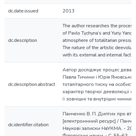
dc.date.issued
2013
The author researches the process 
of Pavlo Tychyna’s and Yuriy Yanov
dc.description
atmosphere of totalitarian pressure 
The nature of the artistic deevoluti
with its external and internal factor
Автор досліджує процес девальв
Павла Тичини і Юрія Яновськог
dc.description.abstract
тоталітарного тиску на особист
характер творчої дееволюції о
її зовнішні та внутрішні чинники
Панченко В. П. Диптих про втр
[електроннний ресурс] / Панченк
dc.identifier.citation
Наукові записки НаУКМА. - 2013.
Філологічні науки. - С. 55-63.