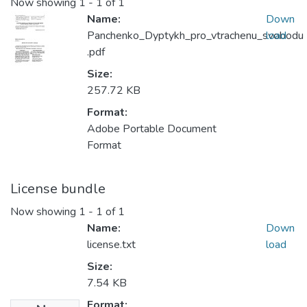
Now showing
1 - 1 of 1
Name:
Down
Panchenko_Dyptykh_pro_vtrachenu_svobodu
load
.pdf
Size:
257.72 KB
Format:
Adobe Portable Document
Format
License bundle
Now showing
1 - 1 of 1
Name:
Down
license.txt
load
Size:
7.54 KB
Format: