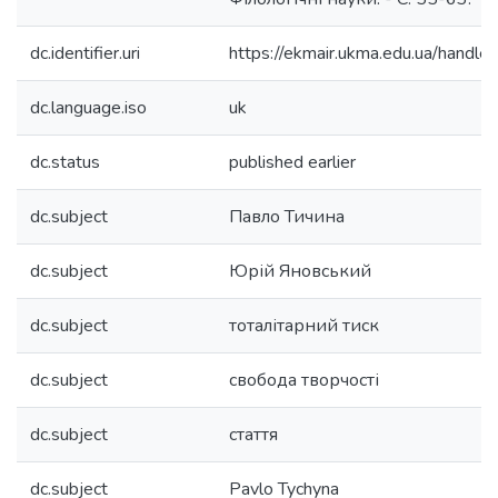
dc.identifier.uri
https://ekmair.ukma.edu.ua/hand
dc.language.iso
uk
dc.status
published earlier
dc.subject
Павло Тичина
dc.subject
Юрій Яновський
dc.subject
тоталітарний тиск
dc.subject
свобода творчості
dc.subject
стаття
dc.subject
Pavlo Tychyna