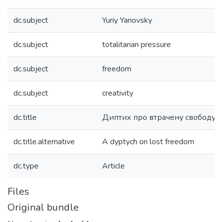
dc.subject
Yuriy Yanovsky
dc.subject
totalitarian pressure
dc.subject
freedom
dc.subject
creativity
dc.title
Диптих про втрачену свободу
dc.title.alternative
A dyptych on lost freedom
dc.type
Article
Files
Original bundle