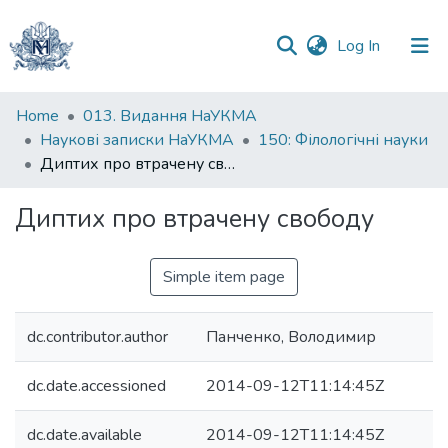
(current)
Log In
Communities
Home
013. Видання НаУКМА
&
Наукові записки НаУКМА
150: Філологічні науки
Collections
Диптих про втрачену свободу
All of DSpace
Диптих про втрачену свободу
Statistics
Simple item page
dc.contributor.author
Панченко, Володимир
dc.date.accessioned
2014-09-12T11:14:45Z
dc.date.available
2014-09-12T11:14:45Z