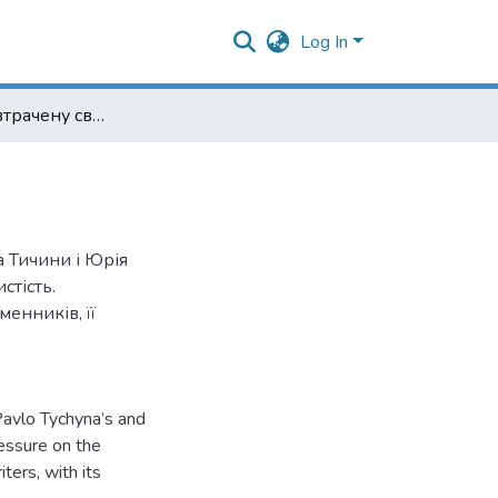
Log In
Диптих про втрачену свободу
а Тичини і Юрія
стість.
енників, її
Pavlo Tychyna’s and
ressure on the
iters, with its