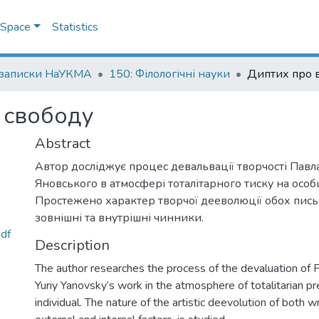
DSpace
Statistics
 записки НаУКМА
150: Філологічні науки
 свободу
Abstract
Автор досліджує процес девальвації творчості Павл
Яновського в атмосфері тоталітарного тиску на особи
Простежено характер творчої дееволюції обох письм
зовнішні та внутрішні чинники.
df
Description
The author researches the process of the devaluation of 
Yuriy Yanovsky’s work in the atmosphere of totalitarian p
individual. The nature of the artistic deevolution of both wr