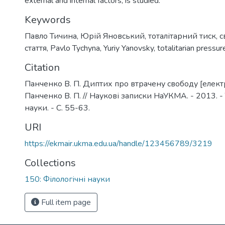
external and internal factors, is studied.
Keywords
Павло Тичина
,
Юрій Яновський
,
тоталітарний тиск
,
с
стаття
,
Pavlo Tychyna
,
Yuriy Yanovsky
,
totalitarian pressur
Citation
Панченко В. П. Диптих про втрачену свободу [елект
Панченко В. П. // Наукові записки НаУКМА. - 2013. - Т
науки. - С. 55-63.
URI
https://ekmair.ukma.edu.ua/handle/123456789/3219
Collections
150: Філологічні науки
Full item page