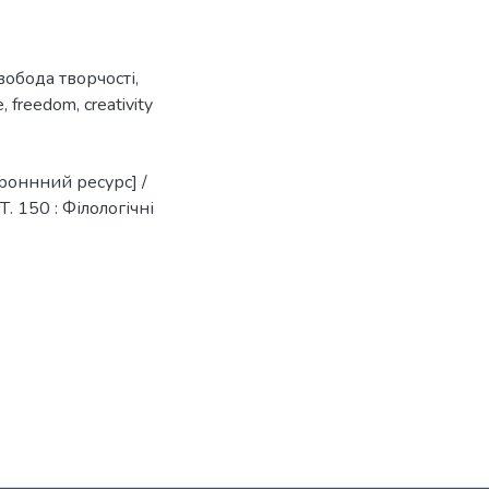
вобода творчості
,
e
,
freedom
,
creativity
роннний ресурс] /
. 150 : Філологічні