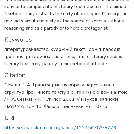
irony onto components of literary text structure. The aimed
"rhetoric" irony distracts the unity of protagonist's image; he
now acts simultaneously as the source of serious author's
reasoning and as a parody onto heroic protagonist.
Keywords
літературознавство
,
художній текст
,
іронія
,
пародія
,
іронічно-риторична настанова
,
стаття
,
literary studies
,
literary text
,
irony
,
parody
,
ironic rhetorical attitude
Citation
Семків Р. А. Трансформація образу персонажа в
структурі іронічного тексту з риторичною домінантою
/ Р.А. Семків. - К. : Стилос, 2001. // Наукові записки
НаУКМА. Том 19: Філологічні науки. - с. 40-45.
URI
https://ekmair.ukma.edu.ua/handle/123456789/9276