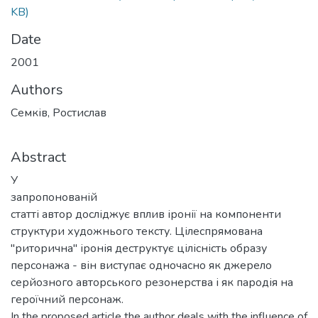
KB)
Date
2001
Authors
Семків, Ростислав
Abstract
У
запропонованій
статті автор досліджує вплив іронії на компоненти
структури художнього тексту. Цілеспрямована
"риторична" іронія деструктує цілісність образу
персонажа - він виступає одночасно як джерело
серйозного авторського резонерства і як пародія на
героїчний персонаж.
In the proposed article the author deals with the influence of