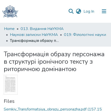
(current)
Log In
Communities
Home
013. Видання НаУКМА
&
Наукові записки НаУКМА
019: Філологічні науки
Collections
Трансформація образу персонажа в структурі іронічного тексту з риторичною домінантою
All of DSpace
Трансформація образу персонажа
в структурі іронічного тексту з
Statistics
риторичною домінантою
Files
Semkiv_Transformatsiya_obrazu_personazha.pdf
(157.15