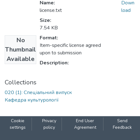
Name:
Down
license.txt
load
Size:
7.54 KB
Format:
No
Item-specific license agreed
Thumbnail
upon to submission
Available
Description:
Collections
020 (1): Спеціальний випуск
Кафедра культурології
Cookie
Privacy
End User
Send
settings
policy
Agreement
Feedback