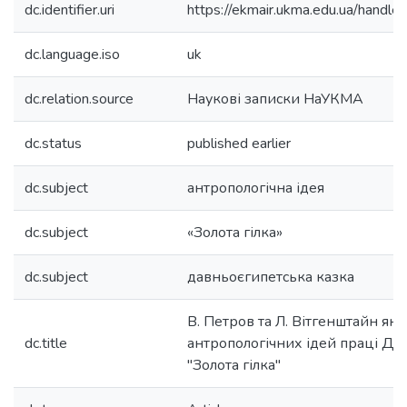
dc.identifier.uri
https://ekmair.ukma.edu.ua/hand
dc.language.iso
uk
dc.relation.source
Наукові записки НаУКМА
dc.status
published earlier
dc.subject
антропологічна ідея
dc.subject
«Зо­лота гілка»
dc.subject
давньоєгипетсь­ка казка
В. Петров та Л. Вітгенштайн як
dc.title
антропологічних ідей праці Дж
"Золота гілка"