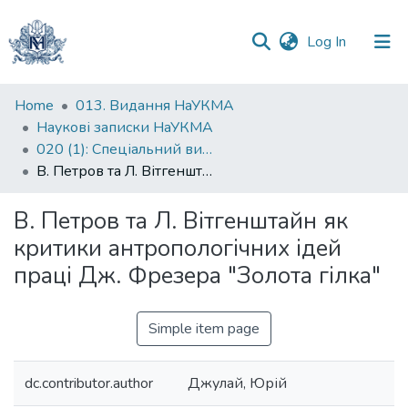
(current)
Log In
Communities
Home
013. Видання НаУКМА
&
Наукові записки НаУКМА
Collections
020 (1): Спеціальний випуск
В. Петров та Л. Вітгенштайн як критики антропологічних ідей праці Дж. Фрезера "Золота гілка"
All of DSpace
В. Петров та Л. Вітгенштайн як
Statistics
критики антропологічних ідей
праці Дж. Фрезера "Золота гілка"
Simple item page
dc.contributor.author
Джулай, Юрій