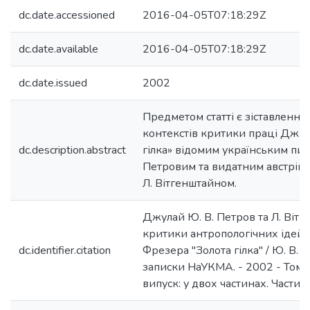
dc.date.accessioned
2016-04-05T07:18:29Z
dc.date.available
2016-04-05T07:18:29Z
dc.date.issued
2002
Предметом статті є зіставлення 
контекстів критики праці Дж. 
dc.description.abstract
гілка» відомим українським пи
Петровим та видатним австрій
Л. Вітгенштайном.
Джулай Ю. В. Петров та Л. Вітг
критики антропологічних ідей 
dc.identifier.citation
Фрезера "Золота гілка" / Ю. В. 
записки НаУКМА. - 2002 - Том 
випуск: у двох частинах. Частин