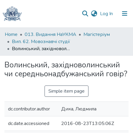
(current)
Log In
Communities
Home
013. Видання НаУКМА
Магістеріум
&
Вип. 62. Мовознавчі студії
Collections
Волинський, західноволинський чи середньонадбужанський говір?
All of DSpace
Волинський, західноволинський
чи середньонадбужанський говір?
Statistics
Simple item page
dc.contributor.author
Дика, Людмила
dc.date.accessioned
2016-08-23T13:05:06Z