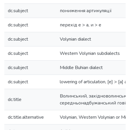
dc.subject
пониження артикуляції
dc.subject
перехід е > а, и > е
dc.subject
Volynian dialect
dc.subject
Western Volynian subdialects
dc.subject
Middle Buhian dialect
dc.subject
lowering of articulation, [е] > [a] an
Волинський, західноволинськи
dc.title
середньонадбужанський говір
dc.title.alternative
Volynian, Western Volynian or Midd