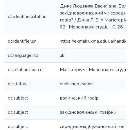
Дика Людмила Василівна. Воли
західноволинський чи середн
dc.identifier.citation
говір? / Дика Л. В. // Магістеріум
62 : Мовознавчі студії. - С. 28-32
dc.identifier.uri
https://ekmair.ukma.edu.ua/hand
dc.language.iso
uk
dc.relation.source
Магістеріум : Мовознавчі студії
dc.status
published earlier
dc.subject
волинський говір
dc.subject
західноволинські говірки
dc.subject
середньонадбужанський говір