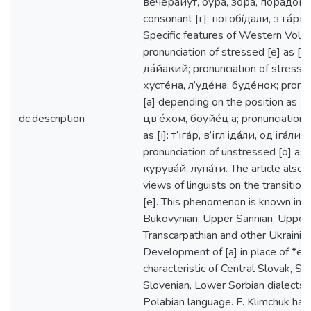
вечéрайут, бýра, зорá, порáдок; 
consonant [г]: погобíдали, з гáрмійі
Specific features of Western Volyni
pronunciation of stressed [е] as [а
дáйакий; pronunciation of stressed 
хустéна, л’удéна, будéнок; pronun
[а] depending on the position as [е]
dc.description
цв’éхом, боуйéц’а; pronunciation o
as [і]: т’ігáр, в’ігл’ідáли, од’ігáлис’і;
pronunciation of unstressed [о] as 
курувáй, лупáти. The article also d
views of linguists on the transition 
[е]. This phenomenon is known in H
Bukovynian, Upper Sannian, Upper D
Transcarpathian and other Ukrainian
Development of [а] in place of *е, 
characteristic of Central Slovak, Ser
Slovenian, Lower Sorbian dialects a
Polabian language. F. Klimchuk has