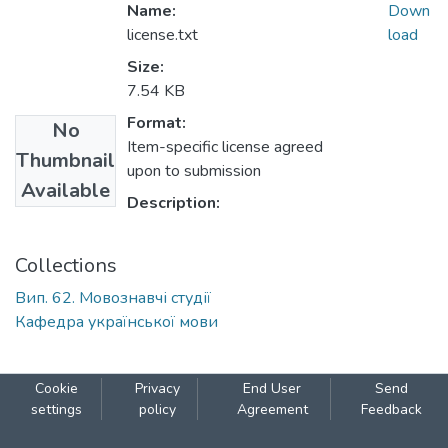
Name:
Down
license.txt
load
Size:
7.54 KB
Format:
No
Item-specific license agreed
Thumbnail
upon to submission
Available
Description:
Collections
Вип. 62. Мовознавчі студії
Кафедра української мови
Cookie
Privacy
End User
Send
settings
policy
Agreement
Feedback