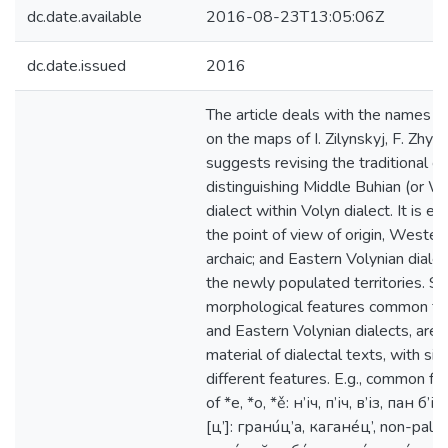
dc.date.available
2016-08-23T13:05:06Z
dc.date.issued
2016
The article deals with the names of
on the maps of І. Zilynskyj, F. Zhylko
suggests revising the traditional cl
distinguishing Middle Buhian (or W
dialect within Volyn dialect. It is 
the point of view of origin, Western
archaic; and Eastern Volynian dial
the newly populated territories. 
morphological features common fo
and Eastern Volynian dialects, are
material of dialectal texts, with sin
different features. E.g., common feat
of *е, *о, *ě: н’іч, п’іч, в’із, пан б’і
[ц’]: гранúц’а, каганéц’, non-palata