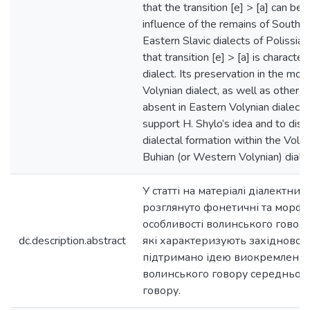
that the transition [е] > [а] can be
influence of the remains of Souther
Eastern Slavic dialects of Polissia
that transition [е] > [a] is character
dialect. Its preservation in the m
Volynian dialect, as well as other f
absent in Eastern Volynian dialect,
support H. Shylo’s idea and to dist
dialectal formation within the Volyn
Buhian (or Western Volynian) dialec
У статті на матеріалі діалектних 
розглянуто фонетичні та морфо
особливості волинського говору
dc.description.abstract
які характеризують західноволи
підтримано ідею виокремлення
волинського говору середньо
говору.