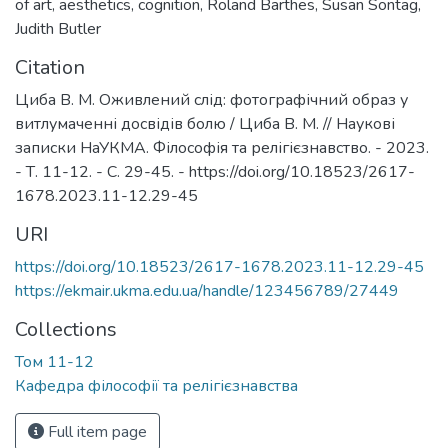
of art
,
aesthetics
,
cognition
,
Roland Barthes
,
Susan Sontag
,
Judith Butler
Citation
Циба В. М. Оживлений слід: фотографічний образ у
витлумаченні досвідів болю / Циба В. М. // Наукові
записки НаУКМА. Філософія та релігієзнавство. - 2023.
- Т. 11-12. - С. 29-45. - https://doi.org/10.18523/2617-
1678.2023.11-12.29-45
URI
https://doi.org/10.18523/2617-1678.2023.11-12.29-45
https://ekmair.ukma.edu.ua/handle/123456789/27449
Collections
Том 11-12
Кафедра філософії та релігієзнавства
Full item page