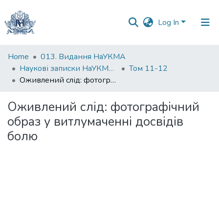
Log In
Communities
Home
013. Видання НаУКМА
&
Наукові записки НаУКМА. Філософія та релігієзнавство
Том 11-12
Collections
Оживлений слід: фотографічний образ у витлумаченні досвідів болю
All of DSpace
Оживлений слід: фотографічний
образ у витлумаченні досвідів
Statistics
болю