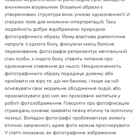
анонімним візуальним. Візуальні образи є
утвореннями, структура яких уникає однозначності й
створює поле для множини інтерпретацій. Таку
подвійність добре відображено природою
фотографічного образу. Йому властива діалектична
напруга: з одного боку, фіксуючи чиєсь болісне
переживання, фотографія репрезентує ментальний
стан особи, з іншого боку, ставить питання про
однозначне ставлення до нього. Неоднозначність
фотографічного образу породжує дилему: або
приймати на віру те, що ми бачимо, і лише на ній
основувати своє моральне обсудження подій, або
проаналізувати дію сил, які приховано містяться у
роботі фотозображення. Говорити про фотофіксацію
страждань означає заявляти певну етичну та політичну
позиції. Випадок фотографії проблематизує вимогу
етичної залученості, адже фото можна проігнорувати.
У статті показано, як фотографічне зображення