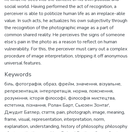
social world. Having performed the act of recognition, a
perceiver is able to politicize human life as an irreplace-able
value. In such acts, he actualizes his own subjectivity through
the recognition of the photographic image as a part of
common shared reality. He perceives the signs of someone
else’s pain in the photo as a reason to reflect on human
vulnerability. For this, the perceiver must carry out a complex
procedure of image interpretation, stripping it off anonymous
universal features.
Keywords
біль
,
фотографія
,
образ
,
фрейм
,
значення
,
візуальне
,
репрезентація
,
інтерпретація
,
норма
,
пояснення
,
розуміння
,
історія філософії
,
філософія мистецтва
,
естетика
,
пізнання
,
Ролан Барт
,
Сьюзен Зонтаґ
,
Джудит Батлер
,
стаття
,
pain
,
photograph
,
image
,
meaning
,
frame
,
visual
,
representation
,
interpretation
,
norm
,
explanation
,
understanding
,
history of philosophy
,
philosophy