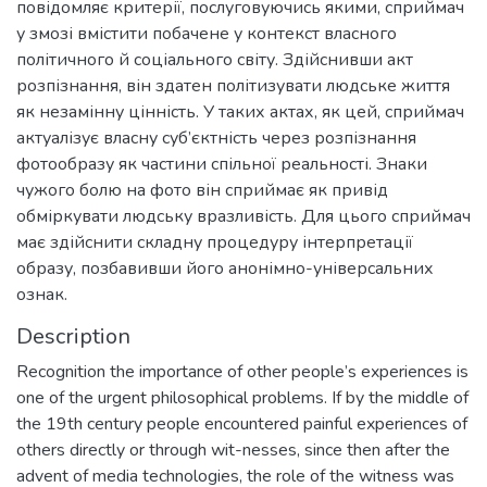
повідомляє критерії, послуговуючись якими, сприймач
у змозі вмістити побачене у контекст власного
політичного й соціального світу. Здійснивши акт
розпізнання, він здатен політизувати людське життя
як незамінну цінність. У таких актах, як цей, сприймач
актуалізує власну суб’єктність через розпізнання
фотообразу як частини спільної реальності. Знаки
чужого болю на фото він сприймає як привід
обміркувати людську вразливість. Для цього сприймач
має здійснити складну процедуру інтерпретації
образу, позбавивши його анонімно-універсальних
ознак.
Description
Recognition the importance of other people’s experiences is
one of the urgent philosophical problems. If by the middle of
the 19th century people encountered painful experiences of
others directly or through wit-nesses, since then after the
advent of media technologies, the role of the witness was