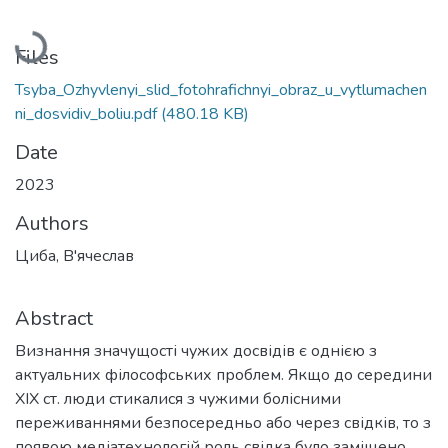
Loading...
Files
Tsyba_Ozhyvlenyi_slid_fotohrafichnyi_obraz_u_vytlumachen
ni_dosvidiv_boliu.pdf
(480.18 KB)
Date
2023
Authors
Циба, В'ячеслав
Abstract
Визнання значущості чужих досвідів є однією з
актуальних філософських проблем. Якщо до середини
XIX ст. люди стикалися з чужими болісними
переживаннями безпосередньо або через свідків, то з
появою медіатехнологій роль свідка було заміщено