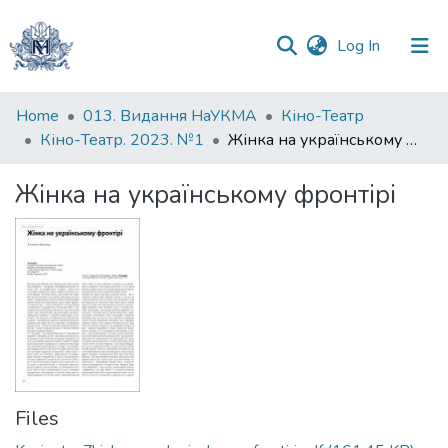
(current)
Log In
Communities
Home
013. Видання НаУКМА
Кіно-Театр
&
Кіно-Театр. 2023. №1
Жінка на українському фронтірі
Collections
Жінка на українському фронтірі
All of DSpace
Statistics
Files