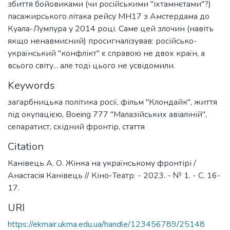
збиття бойовиками (чи російськими "іхтамнєтами"?)
пасажирського літака рейсу MH17 з Амстердама до
Куала-Лумпура у 2014 році. Саме цей злочин (навіть
якщо ненавмисний) просигналізував: російсько-
український "конфлікт" є справою не двох країн, а
всього світу... але тоді цього не усвідомили.
Keywords
загарбницька політика росії
,
фільм "Клондайк"
,
життя
під окупацією
,
Boeing 777 "Малазійських авіаліній"
,
сепаратист
,
східний фронтір
,
стаття
Citation
Канівець А. О. Жінка на українському фронтірі /
Анастасія Канівець // Кіно-Театр. - 2023. - № 1. - C. 16-
17.
URI
https://ekmair.ukma.edu.ua/handle/123456789/25148