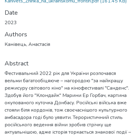
Kanivets_Zhinka_na_ukrainskomu_frontiri.pdf
(161.45 KB)
Date
2023
Authors
Канівець, Анастасія
Abstract
Фестивальний 2022 рік для України розпочався
вельми багатообіцяюче – нагородою "за найкращу
режисуру світового кіно" на кінофестивалі "Санденс".
Здобув його "Клондайк" Марини Ер Горбач, картина
окупованого куточка Донбасу. Російські війська вже
стояли біля кордонів, тож своєчаснішого культурного
амбасадора годі було уявити. Терористичний стиль
російського ведення війни зробив стрічку ще
актуальнішою, адже історія торкається знакової події –