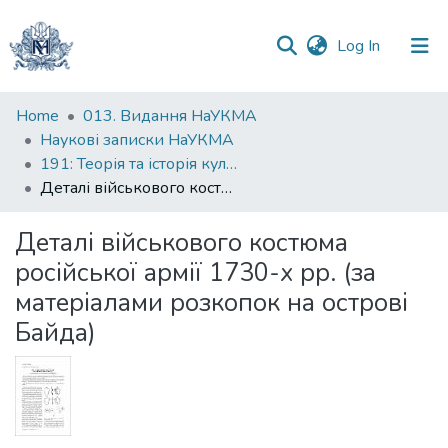
(current)
Log In
Communities
Home
013. Видання НаУКМА
&
Наукові записки НаУКМА
Collections
191: Теорія та історія культури
Деталі військового костюма російської армії 1730-х рр. (за матеріалами розкопок на острові Байда)
All of DSpace
Деталі військового костюма
Statistics
російської армії 1730-х рр. (за
матеріалами розкопок на острові
Байда)