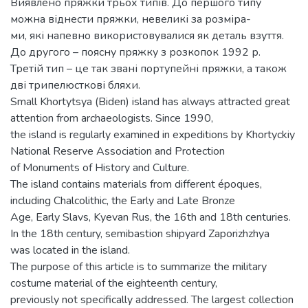
Виявлено пряжки трьох типів. До першого типу
можна віднести пряжки, невеликі за розміра-
ми, які напевно використовувалися як деталь взуття.
До другого – поясну пряжку з розкопок 1992 р.
Третій тип – це так звані портупейні пряжки, а також
дві трипелюсткові бляхи.
Small Khortytsya (Biden) island has always attracted great
attention from archaeologists. Since 1990,
the island is regularly examined in expeditions by Khortyckiy
National Reserve Association and Protection
of Monuments of History and Culture.
The island contains materials from different époques,
including Chalcolithic, the Early and Late Bronze
Age, Early Slavs, Kyevan Rus, the 16th and 18th centuries.
In the 18th century, semibastion shipyard Zaporizhzhya
was located in the island.
The purpose of this article is to summarize the military
costume material of the eighteenth century,
previously not specifically addressed. The largest collection