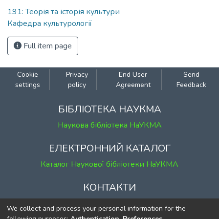
191: Теорія та історія культури
Кафедра культурології
Full item page
Cookie
Privacy
End User
Send
settings
policy
Agreement
Feedback
БІБЛІОТЕКА НАУКМА
Наукова бібліотека НаУКМА
ЕЛЕКТРОННИЙ КАТАЛОГ
Каталог Наукової бібліотеки НаУКМА
КОНТАКТИ
м. Київ, вул. Григорія Сковороди, 2
We collect and process your personal information for the
к. 1, к. 120
following purposes:
Authentication, Preferences,