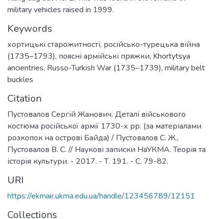
military vehicles raised in 1999.
Keywords
хортицькі старожитності
,
російсько-турецька війна
(1735–1793)
,
поясні армійські пряжки
,
Khortytsya
ancientries
,
Russo-Turkish War (1735–1739)
,
military belt
buckles
Citation
Пустовалов Сергій Жанович. Деталі військового
костюма російської армії 1730-х рр. (за матеріалами
розкопок на острові Байда) / Пустовалов С. Ж.,
Пустовалов В. С. // Наукові записки НаУКМА. Теорія та
історія культури. - 2017. - Т. 191. - С. 79-82.
URI
https://ekmair.ukma.edu.ua/handle/123456789/12151
Collections