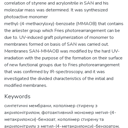
correlation of styrene and acrylonitrile in SAN and his
molecular mass was determined. It was synthesized
photoactive monomer
methyl-(4-methacryloxy)-benzoate (MMAOB) that contains
the arilester group which Fries photorearrangement can be
due to. UV-induced graft polymerization of monomer to
membranes formed on basis of SAN was carried out.
Membranes SAN-MMAOB was modified by the hard UV-
irradiation with the purpose of the formation on their surface
of new functional groups due to Fries photorearrangement
that was confirmed by IR-spectroscopy, and it was
investigated the divided characteristics of the initial and
modified membranes.
Keywords
синтетичні мембрани
,
кополімер стирену з
акрилонітрилом
,
фотоактивний мономер метил-(4-
метакрилокси)-бензоат
,
кополімер стирену та
акрилонітрилу з метил-(4-метакрилокси)-бензоатом
,