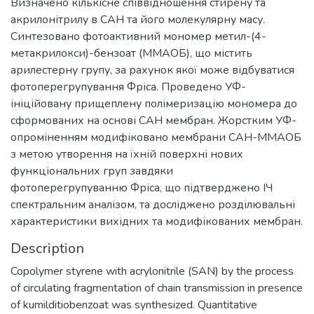
Визначено кількісне співвідношення стирену та
акрилонітрилу в САН та його молекулярну масу.
Синтезовано фотоактивний мономер метил-(4-
метакрилокси)-бензоат (ММАОБ), що містить
арилестерну групу, за рахунок якої може відбуватися
фотоперегрупування Фріса. Проведено УФ-
ініційовану прищеплену полімеризацію мономера до
сформованих на основі САН мембран. Жорстким УФ-
опроміненням модифіковано мембрани САН-ММАОБ
з метою утворення на їхній поверхні нових
функціональних груп завдяки
фотоперегрупуванню Фріса, що підтверджено ІЧ
спектральним аналізом, та досліджено розділювальні
характеристики вихідних та модифікованих мембран.
Description
Copolymer styrene with acrylonitrile (SAN) by the process
of circulating fragmentation of chain transmission in presence
of kumilditiobenzoat was synthesized. Quantitative