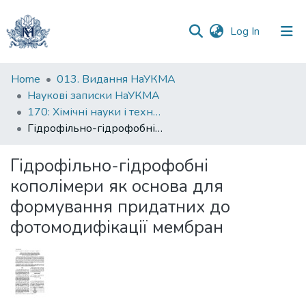
(current)
Log In
Communities
Home
013. Видання НаУКМА
&
Наукові записки НаУКМА
Collections
170: Хімічні науки і технології
Гідрофільно-гідрофобні кополімери як основа для формування придатних до фотомодифікації мембран
All of DSpace
Гідрофільно-гідрофобні
Statistics
кополімери як основа для
формування придатних до
фотомодифікації мембран