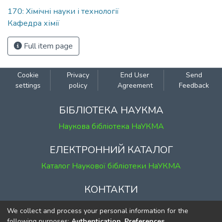
170: Хімічні науки і технології
Кафедра хімії
Full item page
Cookie
Privacy
End User
Send
settings
policy
Agreement
Feedback
БІБЛІОТЕКА НАУКМА
Наукова бібліотека НаУКМА
ЕЛЕКТРОННИЙ КАТАЛОГ
Каталог Наукової бібліотеки НаУКМА
КОНТАКТИ
м. Київ, вул. Григорія Сковороди, 2
We collect and process your personal information for the
к. 1, к. 120
following purposes:
Authentication, Preferences,