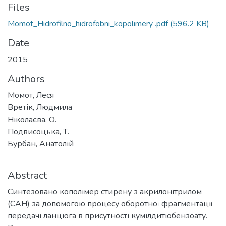
Files
Momot_Hidrofilno_hidrofobni_kopolimery .pdf
(596.2 KB)
Date
2015
Authors
Момот, Леся
Вретік, Людмила
Ніколаєва, О.
Подвисоцька, Т.
Бурбан, Анатолій
Abstract
Синтезовано кополімер стирену з акрилонітрилом
(САН) за допомогою процесу оборотної фрагментації
передачі ланцюга в присутності кумілдитіобензоату.