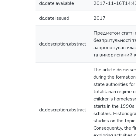
dc.date.available
2017-11-16T14:4
dc.date.issued
2017
Предметом статті 
безпритульності т
dc.description.abstract
запропонував клас
та використаний 
The article discusse
during the formation
state authorities fo
totalitarian regime 
children’s homeless
starts in the 1990s 
dc.description.abstract
scholars. Historiogr
studies on the topi
Consequently, the fi
exploring activities 