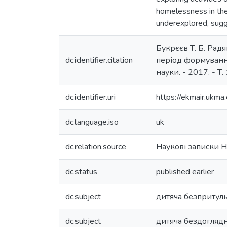
homelessness in the 
underexplored, sugge
Букрєєв Т. Б. Рад
dc.identifier.citation
період формування
науки. - 2017. - Т. 
dc.identifier.uri
https://ekmair.uk
dc.language.iso
uk
dc.relation.source
Наукові записки Н
dc.status
published earlier
dc.subject
дитяча безпритуль
dc.subject
дитяча бездоглядн