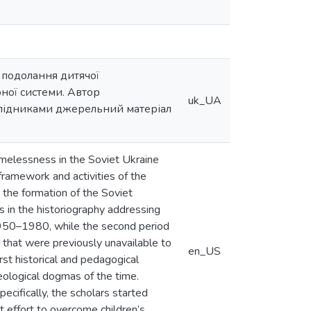
 подолання дитячої
рної системи. Автор
uk_UA
ослідниками джерельний матеріал
omelessness in the Soviet Ukraine
 framework and activities of the
 the formation of the Soviet
s in the historiography addressing
 1950–1980, while the second period
 that were previously unavailable to
en_US
rst historical and pedagogical
eological dogmas of the time.
ecifically, the scholars started
nt effort to overcome children’s