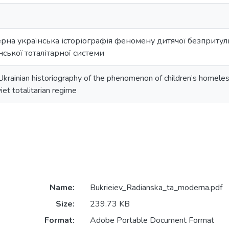
рна українська історіографія феномену дитячої безпритульн
ької тоталітарної системи
krainian historiography of the phenomenon of children’s homeles
iet totalitarian regime
Name:
Bukrieiev_Radianska_ta_moderna.pdf
Size:
239.73 KB
Format:
Adobe Portable Document Format