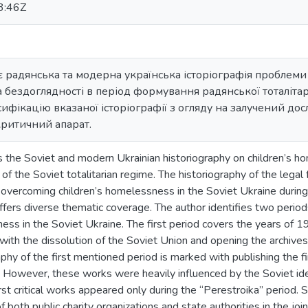
3:46Z
є радянська та модерна українська історіографія проблеми
а бездоглядності в період формування радянської тоталіта
ифікацію вказаної історіографії з огляду на залучений д
критичний апарат.
s the Soviet and modern Ukrainian historiography on children’s h
 of the Soviet totalitarian regime. The historiography of the legal
r overcoming children’s homelessness in the Soviet Ukraine during
offers diverse thematic coverage. The author identifies two period
ness in the Soviet Ukraine. The first period covers the years of
with the dissolution of the Soviet Union and opening the archives
aphy of the first mentioned period is marked with publishing the fi
c. However, these works were heavily influenced by the Soviet id
rst critical works appeared only during the “Perestroika” period. Sp
of both public charity organizations and state authorities in the joi