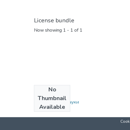
License bundle
Now showing
1 - 1 of 1
No
Collections
Thumbnail
194: Історичні науки
Available
Cooki