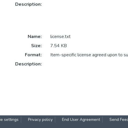
Description:
Name:
license.txt
Size:
7.54 KB
Format:
Item-specific license agreed upon to s
Description:
e settings
Privacy policy
End User Agreement
Send Fee