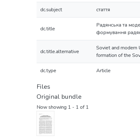
dc.subject
стаття
Радянська та моде
dc.title
формування радянс
Soviet and modern U
dc.title.alternative
formation of the Sov
dc.type
Article
Files
Original bundle
Now showing
1 - 1 of 1