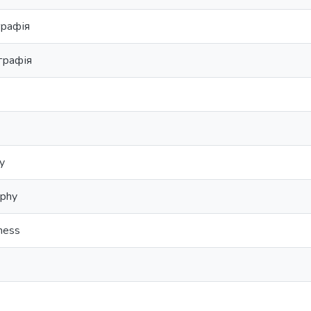
графія
графія
y
aphy
ness