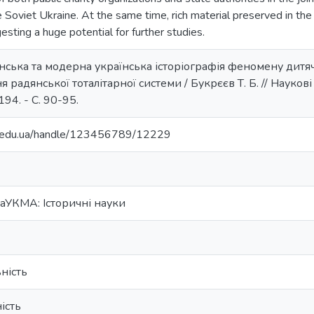
Soviet Ukraine. At the same time, rich material preserved in the r
sting a huge potential for further studies.
янська та модерна українська історіографія феномену дитяч
 радянської тоталітарної системи / Букрєєв Т. Б. // Науков
194. - С. 90-95.
ma.edu.ua/handle/123456789/12229
аУКМА: Історичні науки
ність
ість