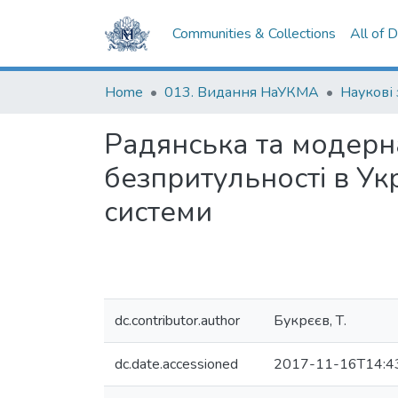
Communities & Collections
All of 
Home
013. Видання НаУКМА
Наукові
Радянська та модерна
безпритульності в Ук
системи
dc.contributor.author
Букрєєв, Т.
dc.date.accessioned
2017-11-16T14:4