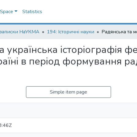
DSpace
Statistics
 записки НаУКМА
194: Історичні науки
 українська історіографія ф
раїні в період формування ра
Simple item page
3:46Z