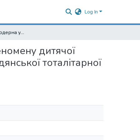
Log In
Радянська та модерна українська історіографія феномену дитячої безпритульності в Україні в період формування радянської тоталітарної системи
еномену дитячої
дянської тоталітарної