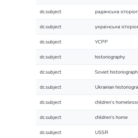
dc.subject
радянська історіо
dc.subject
українська історіо
dc.subject
УСРР
dc.subject
historiography
dc.subject
Soviet historiograph
dc.subject
Ukrainian historiogr
dc.subject
children’s homeless
dc.subject
children’s home
dc.subject
USSR