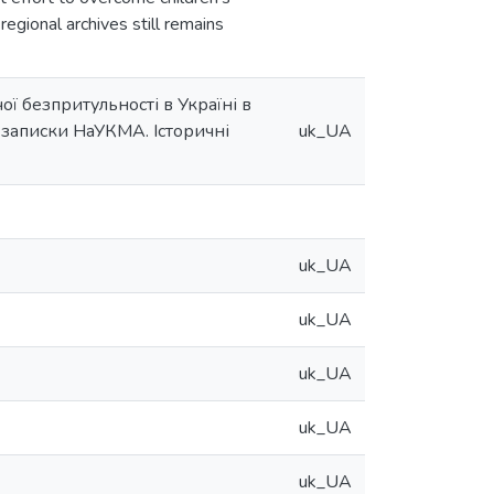
egional archives still remains
ої безпритульності в Україні в
і записки НаУКМА. Історичні
uk_UA
uk_UA
uk_UA
uk_UA
uk_UA
uk_UA