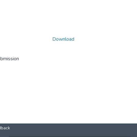
Download
ubmission
dback