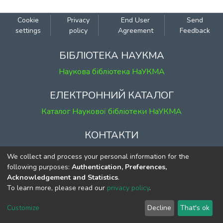
Cookie
Privacy
End User
Send
settings
policy
Agreement
Feedback
БІБЛІОТЕКА НАУКМА
Наукова бібліотека НаУКМА
ЕЛЕКТРОННИЙ КАТАЛОГ
Каталог Наукової бібліотеки НаУКМА
КОНТАКТИ
м. Київ, вул. Григорія Сковороди, 2
We collect and process your personal information for the
к. 1, к. 120
following purposes:
Authentication, Preferences,
Acknowledgement and Statistics
.
тел.
(044) 463-69-31
To learn more, please read our
privacy policy
.
ekmair@ukma.edu.ua
Customize
Decline
That's ok