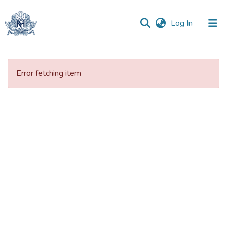
(current)
Log In
Communities
&
Error fetching item
Collections
All of DSpace
Statistics