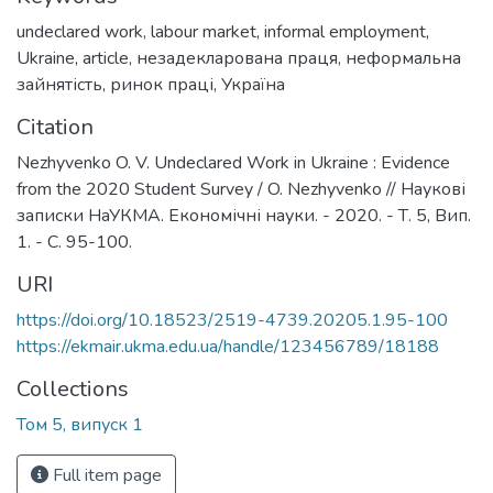
undeclared work
,
labour market
,
informal employment
,
Ukraine
,
article
,
незадекларована праця
,
неформальна
зайнятість
,
ринок праці
,
Україна
Citation
Nezhyvenko O. V. Undeclared Work in Ukraine : Evidence
from the 2020 Student Survey / O. Nezhyvenko // Наукові
записки НаУКМА. Економічні науки. - 2020. - Т. 5, Вип.
1. - С. 95-100.
URI
https://doi.org/10.18523/2519-4739.20205.1.95-100
https://ekmair.ukma.edu.ua/handle/123456789/18188
Collections
Том 5, випуск 1
Full item page