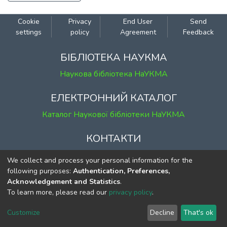
Cookie
Privacy
End User
Send
settings
policy
Agreement
Feedback
БІБЛІОТЕКА НАУКМА
Наукова бібліотека НаУКМА
ЕЛЕКТРОННИЙ КАТАЛОГ
Каталог Наукової бібліотеки НаУКМА
КОНТАКТИ
м. Київ, вул. Григорія Сковороди, 2
We collect and process your personal information for the
к. 1, к. 120
following purposes:
Authentication, Preferences,
Acknowledgement and Statistics
.
тел.
(044) 463-69-31
To learn more, please read our
privacy policy
.
ekmair@ukma.edu.ua
Customize
Decline
That's ok