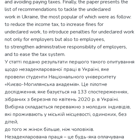
and avoiding paying taxes. Finally, the paper presents the
list of recommendations to tackle the undeclared
work in Ukraine, the most popular of which were as follow:
to reduce the income tax, to increase fines for
undeclared work, to introduce penalties for undeclared work
not only for employers but also to employees,
to strengthen administrative responsibility of employers,
and to ease the tax system.
У статті подано результати першого такого опитування
щодо незадекларованої праці в Україні, яке
провели студенти Національного університету
«Києво-Могилянська академія». Це пілотне
дослідження, яке базується на 133 спостереженнях,
зібраних з березня по квітень 2020 р. в Україні.
Вибірка складається переважно з молодих індивідів,
які проживають у міській місцевості, одиноких, без
дітей,
до того ж жінок більше, ніж чоловіків.
Незадекларована праця – це будь-яка оплачувана