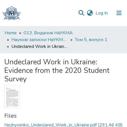
(current)
Log In
Communities
Home
013. Видання НаУКМА
&
Наукові записки НаУКМА. Економічні науки
Том 5, випуск 1
Collections
Undeclared Work in Ukraine: Evidence from the 2020 Student Survey
All of DSpace
Undeclared Work in Ukraine:
Evidence from the 2020 Student
Statistics
Survey
Files
Nezhyvenko_Undeclared_Work_in_Ukraine.pdf
(291.46 KB)