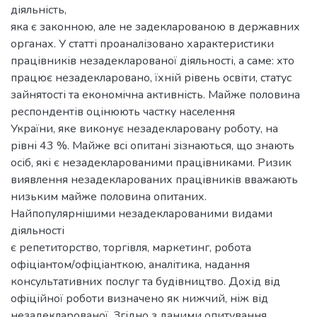
діяльність,
яка є законною, але не задекларованою в державних
органах. У статті проаналізовано характеристики
працівників незадекларованої діяльності, а саме: хто
працює незадекларовано, їхній рівень освіти, статус
зайнятості та економічна активність. Майже половина
респондентів оцінюють частку населення
України, яке виконує незадекларовану роботу, на
рівні 43 %. Майже всі опитані зізнаються, що знають
осіб, які є незадекларованими працівниками. Ризик
виявлення незадекларованих працівників вважають
низьким майже половина опитаних.
Найпопулярнішими незадекларованими видами
діяльності
є репетиторство, торгівля, маркетинг, робота
офіціантом/офіціанткою, аналітика, надання
консультативних послуг та будівництво. Дохід від
офіційної роботи визначено як нижчий, ніж від
незадекларованої. Згідно з даними опитування,