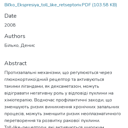
Bil'ko_Ekspresiya_toll_like_retseptoriv.PDF
(103.58 KB)
Date
2008
Authors
Білько, Денис
Abstract
Протизапальні механізми, що регулюються через
глюкокортикоїдний рецептор та активуються
такими лігандами, як дексаметазон, можуть
відігравати негативну роль у відповіді пухлини на
хіміотерапію. Водночас профілактичні заходи, що
зменшують ризик виникнення хронічних запальних
процесів, можуть зменшити ризик неоплазматичного
перетворення та розвитку ракової пухлини.
Toll-like-рецептори, які активуються широким