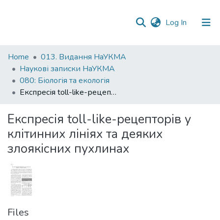
(current)
Log In
Communities
Home
013. Видання НаУКМА
&
Наукові записки НаУКМА
Collections
080: Біологія та екологія
Експресія toll-like-рецепторів у клітинних лініях та деяких злоякісних пухлинах
All of DSpace
Експресія toll-like-рецепторів у
Statistics
клітинних лініях та деяких
злоякісних пухлинах
Files