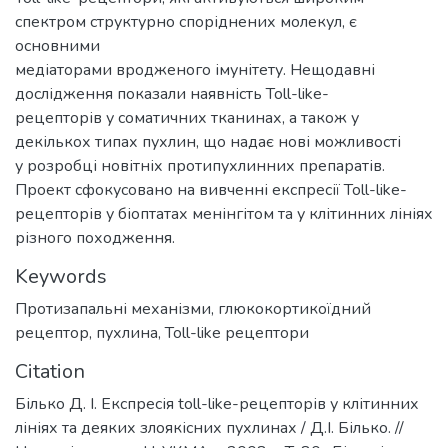
спектром структурно споріднених молекул, є
основними
медіаторами вродженого імунітету. Нещодавні
дослідження показали наявність Toll-likе-
рецепторів у соматичних тканинах, а також у
декількох типах пухлин, що надає нові можливості
у розробці новітніх протипухлинних препаратів.
Проект сфокусовано на вивченні експресії Toll-like-
рецепторів у біоптатах менінгітом та у клітинних лініях
різного походження.
Keywords
Протизапальні механізми
,
глюкокортикоїдний
рецептор
,
пухлина
,
Toll-likе рецептори
Citation
Білько Д. І. Експресія toll-like-рецепторів у клітинних
лініях та деяких злоякісних пухлинах / Д.І. Білько. //