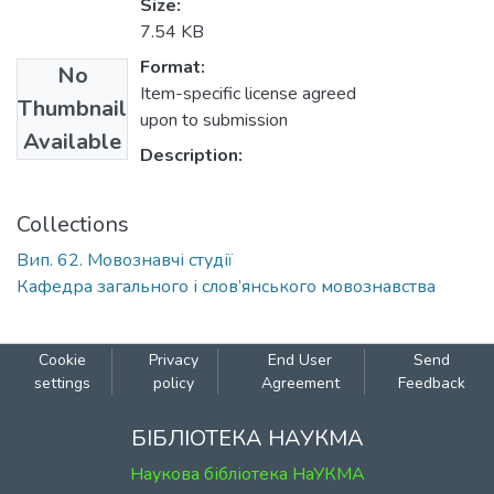
Size:
7.54 KB
Format:
No
Item-specific license agreed
Thumbnail
upon to submission
Available
Description:
Collections
Вип. 62. Мовознавчі студії
Кафедра загального і слов’янського мовознавства
Cookie
Privacy
End User
Send
settings
policy
Agreement
Feedback
БІБЛІОТЕКА НАУКМА
Наукова бібліотека НаУКМА