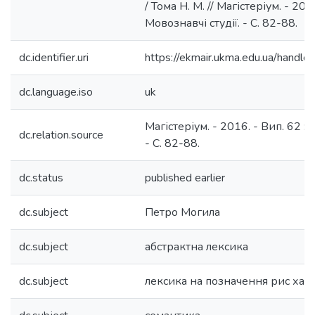
/ Тома Н. М. // Магістеріум. - 2016
Мовознавчі студії. - С. 82-88.
dc.identifier.uri
https://ekmair.ukma.edu.ua/hand
dc.language.iso
uk
Магістеріум. - 2016. - Вип. 62 : 
dc.relation.source
- С. 82-88.
dc.status
published earlier
dc.subject
Петро Могила
dc.subject
абстрактна лексика
dc.subject
лексика на позначення рис ха