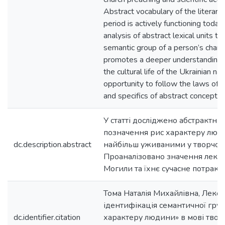
Abstract vocabulary of the literary
period is actively functioning today
analysis of abstract lexical units th
semantic group of a person’s charac
promotes a deeper understanding of
the cultural life of the Ukrainian na
opportunity to follow the laws of 
and specifics of abstract concepts v
У статті досліджено абстрактні 
позначення рис характеру люди
dc.description.abstract
найбільш уживаними у творчост
Проаналізовано значення лексе
Могили та їхнє сучасне потракт
Тома Наталія Михайлівна, Лекс
ідентифікація семантичної гру
dc.identifier.citation
характеру людини» в мові твор