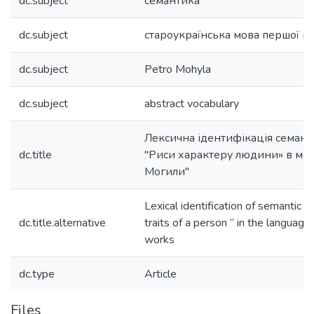
dc.subject
семантика
dc.subject
староукраїнська мова першої по
dc.subject
Petro Mohyla
dc.subject
abstract vocabulary
Лексична ідентифікація семант
dc.title
"Риси характеру людини» в мов
Могили"
Lexical identification of semantic 
dc.title.alternative
traits of a person ” in the languag
works
dc.type
Article
Files