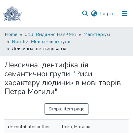
(current)
Log In
Communities
Home
013. Видання НаУКМА
Магістеріум
&
Вип. 62. Мовознавчі студії
Collections
Лексична ідентифікація семантичної групи "Риси характеру людини» в мові творів Петра Могили"
All of DSpace
Лексична ідентифікація
семантичної групи "Риси
Statistics
характеру людини» в мові творів
Петра Могили"
Simple item page
dc.contributor.author
Тома, Наталія