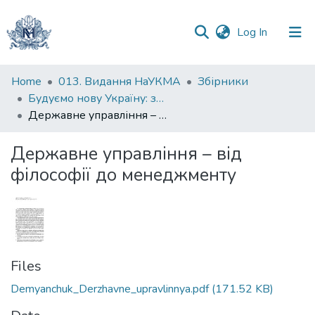
(current)
Log In
Communities
Home
013. Видання НаУКМА
Збірники
&
Будуємо нову Україну: збірник конференції
Collections
Державне управління – від філософії до менеджменту
All of DSpace
Державне управління – від
філософії до менеджменту
Statistics
Files
Demyanchuk_Derzhavne_upravlinnya.pdf
(171.52 KB)