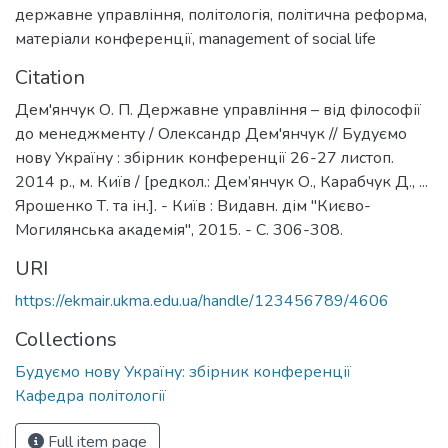
державне управління
,
політологія
,
політична реформа
,
матеріали конференції
,
management of social life
Citation
Дем'янчук О. П. Державне управління – від філософії
до менеджменту / Олександр Дем'янчук // Будуємо
нову Україну : збірник конференції 26-27 листоп.
2014 р., м. Київ / [редкол.: Дем’янчук О., Карабчук Д., ...
Ярошенко Т. та ін.]. - Київ : Видавн. дім "Києво-
Могилянська академія", 2015. - С. 306-308.
URI
https://ekmair.ukma.edu.ua/handle/123456789/4606
Collections
Будуємо нову Україну: збірник конференції
Кафедра політології
Full item page