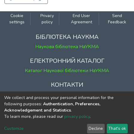
Cookie
Privacy
End User
Send
settings
policy
Agreement
Feedback
БІБЛІОТЕКА НАУКМА
Наукова бібліотека НаУКМА
ЕЛЕКТРОННИЙ КАТАЛОГ
Каталог Наукової бібліотеки НаУКМА
КОНТАКТИ
м. Київ, вул. Григорія Сковороди, 2
We collect and process your personal information for the
к. 1, к. 120
following purposes:
Authentication, Preferences,
Acknowledgement and Statistics
.
тел.
(044) 463-69-31
To learn more, please read our
privacy policy
.
ekmair@ukma.edu.ua
Customize
Decline
That's ok