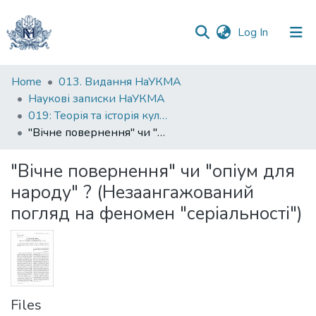
(current)
Log In
Communities
Home
013. Видання НаУКМА
&
Наукові записки НаУКМА
Collections
019: Теорія та історія культури
"Вічне повернення" чи "опіум для народу" ? (Незаангажований погляд на феномен "серіальності")
All of DSpace
"Вічне повернення" чи "опіум для
Statistics
народу" ? (Незаангажований
погляд на феномен "серіальності")
Files