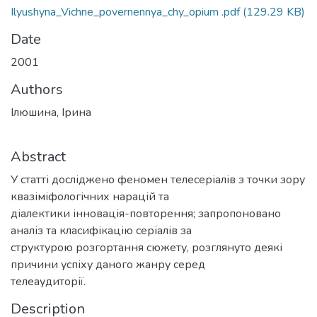
Ilyushyna_Vichne_povernennya_chy_opium .pdf
(129.29 KB)
Date
2001
Authors
Ілюшина, Ірина
Abstract
У статті досліджено феномен телесеріалів з точки зору
квазіміфологічних нарацій та
діалектики інновація-повторення; запропоновано
аналіз та класифікацію серіалів за
структурою розгортання сюжету, розглянуто деякі
причини успіху даного жанру серед
телеаудиторії.
Description