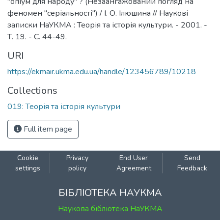
"опіум для народу" ? (Незаангажований погляд на
феномен "серіальності") / І. О. Ілюшина // Наукові
записки НаУКМА : Теорія та історія культури. - 2001. -
Т. 19. - С. 44-49.
URI
https://ekmair.ukma.edu.ua/handle/123456789/10218
Collections
019: Теорія та історія культури
Full item page
Cookie
Privacy
End User
Send
settings
policy
Agreement
Feedback
БІБЛІОТЕКА НАУКМА
Наукова бібліотека НаУКМА