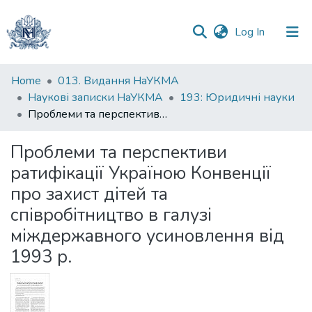
(current)
Log In
Communities
Home
013. Видання НаУКМА
&
Наукові записки НаУКМА
193: Юридичні науки
Collections
Проблеми та перспективи ратифікації Україною Конвенції про захист дітей та співробітництво в галузі міждержавного усиновлення від 1993 р.
All of DSpace
Проблеми та перспективи
ратифікації Україною Конвенції
Statistics
про захист дітей та
співробітництво в галузі
міждержавного усиновлення від
1993 р.